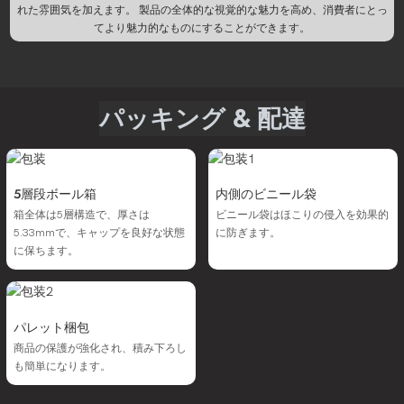
れた雰囲気を加えます。 製品の全体的な視覚的な魅力を高め、消費者にとっ
てより魅力的なものにすることができます。
パッキング & 配達
5層段ボール箱
内側のビニール袋
箱全体は5層構造で、厚さは
ビニール袋はほこりの侵入を効果的
5.33mmで、キャップを良好な状態
に防ぎます。
に保ちます。
パレット梱包
商品の保護が強化され、積み下ろし
も簡単になります。