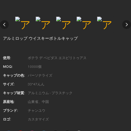
アルミロップ ウイスキーボトルキャップ
使用:
ボテラ デ ベビダス エスピリトゥアス
MOQ:
10000個
キャップの色:
パーソナライズ
サイズ:
33*47んん
キャップ材質:
アルミニウム - プラスチック
原産地:
山東省、中国
ブランド:
チャンユウ
ロゴ:
カスタマイズ