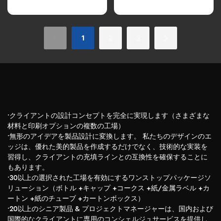
スキー ガラスボトル
ボトルネジ仕上げGPIキャ
ップ付き
1
2
3
•クライアントの設計コンセプトを完全に実現します（さまざまな
材料と印刷オプションの複数の工場）
•無形のアイデアを製品設計に変換します。 私たちのデザインのエ
ッジは、優れた美的製品を作成するだけでなく、技術的な実装を
習得し、クライアントの充填ラインとの互換性を確保することに
もあります。
•30以上の選択された工場を有効にするワンストップパッケージソ
リューション（ボトル +キャップ +コークス +紙/金属ラベル +カ
ートン +紙のチューブ +カートンボックス）
•20以上のシニア製品 & プロジェクトマネージャーは、国内および
国際的なクライアントに専用のコンシェルジュサービスを提供し