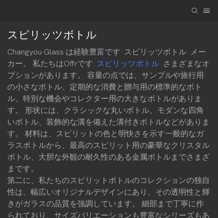
スピリッツボトル
Changyou Glass は経験豊富です
スピリッツボトル
メー
カー。 私たちはOffrです
スピリッツボトル
さまざまなオ
プションがあります。 容量の点では、サンプルや旅行用
の小さなボトル、定期的な消費と贈与用の標準的なボト
ル、特別な機会やコレクター用の大きなボトルがありま
す。 形状には、クラシックな丸いボトル、モダンな四角
いボトル、装飾的な溝を備えた溝付きボトルなどがありま
す。 材料は、スピリットの色と明快さを示す一般的なガ
ラスボトルから、最高のスピリット用の豪華なクリスタル
ボトル、大胆な外観の耐久性のある金属ボトルまでさまざ
まです。
第二に、私たちのスピリットボトルのコレクションの独自
性は、幅広いオリジナルデザインにあり、その透明性と輝
きがガラスの品質を強調しています。 細部まで丁寧に作
られており、サイズバリエーションも豊富なシリーズもあ