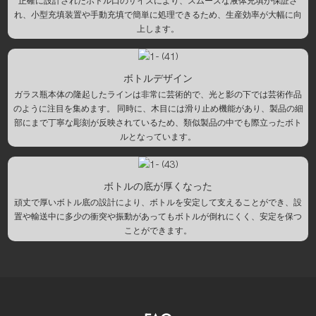
正確に設計されたボトル口のサイズにより、スムーズな液体充填が保証さ
れ、小型充填装置や手動充填で簡単に処理できるため、生産効率が大幅に向
上します。
ボトルデザイン
ガラス瓶本体の隆起したラインは非常に芸術的で、光と影の下では芸術作品
のように注目を集めます。 同時に、木目には滑り止め機能があり、製品の細
部にまで丁寧な彫刻が反映されているため、類似製品の中でも際立ったボト
ルとなっています。
ボトルの底が厚くなった
頑丈で厚いボトル底の設計により、ボトルを安定して支えることができ、設
置や輸送中に多少の衝突や振動があってもボトルが倒れにくく、安定を保つ
ことができます。