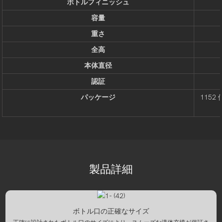
ボトルフィニッシュ
容量
重さ
全高
本体直径
認証
パッケージ
1152
製品詳細
ボトル口の正確なサイズ