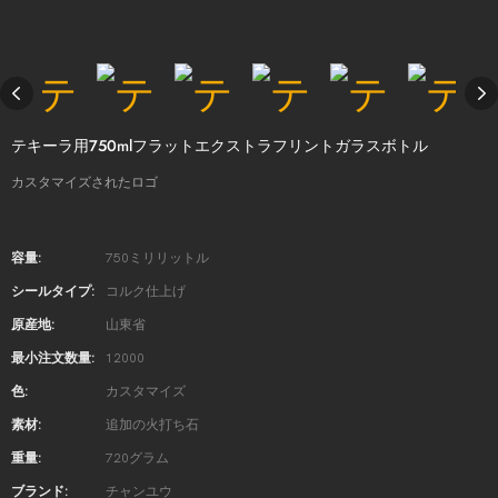
テキーラ用750mlフラットエクストラフリントガラスボトル
カスタマイズされたロゴ
容量:
750ミリリットル
シールタイプ:
コルク仕上げ
原産地:
山東省
最小注文数量:
12000
色:
カスタマイズ
素材:
追加の火打ち石
重量:
720グラム
ブランド:
チャンユウ