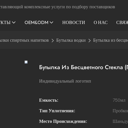
ставляющий комплексные услуги по подбору поставщиков
УКТЫ
OEM&ODM
НОВОСТИ
О НАС
СВЯ
ылки спиртных напитков
Бутылка водки
Бутылка из бесцв
Бутылка Из Бесцветного Стекла
Индивидуальный логотип
Емкость:
750мл
Тип Уплотнения:
Пробков
Место Происхождения:
Шаньд