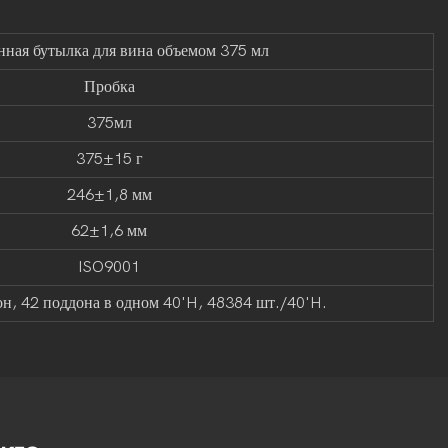
нная бутылка для вина объемом 375 мл
Пробка
375мл
375±15 г
246±1,8 мм
62±1,6 мм
ISO9001
н, 42 поддона в одном 40'H, 48384 шт./40'H.