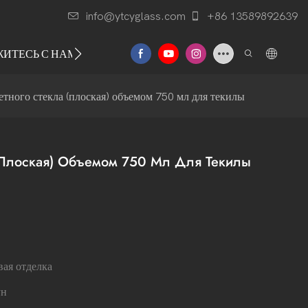
info@ytcyglass.com
+86 13589892639
ЖИТЕСЬ С НАМИ
етного стекла (плоская) объемом 750 мл для текилы
 (плоская) Объемом 750 Мл Для Текилы
ая отделка
ун