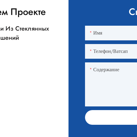
ем Проекте
С
ии Из Стеклянных
Имя
Решений
Телефон/ватсап
Содержание