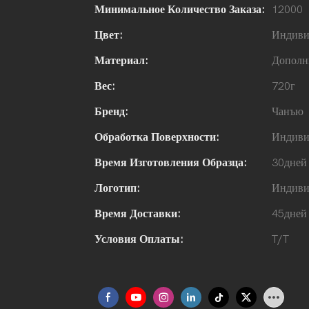
Минимальное Количество Заказа:
12000
Цвет:
Индиви
Материал:
Дополн
Вес:
720г
Бренд:
Чанъю
Обработка Поверхности:
Индиви
Время Изготовления Образца:
30дней
Логотип:
Индиви
Время Доставки:
45дней
Условия Оплаты:
T/T