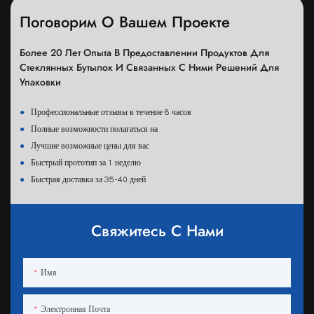
винных брендов в более чем 70
Поговорим О Вашем Проекте
странах мира приняли наши
продукты и услуги
Более 20 Лет Опыта В Предоставлении Продуктов Для
Стеклянных Бутылок И Связанных С Ними Решений Для
Упаковки
●
Профессиональные отзывы в течение 8 часов
●
Полные возможности полагаться на
●
Лучшие возможные цены для вас
●
Быстрый прототип за 1 неделю
●
Быстрая доставка за 35-40 дней
Свяжитесь С Нами
Имя
Электронная Почта