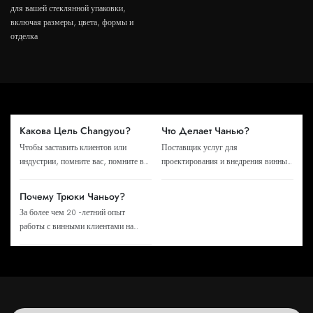
для вашей стеклянной упаковки,
включая размеры, цвета, формы и
отделка
Какова Цель Changyou?
Что Делает Чанью?
Чтобы заставить клиентов или
Поставщик услуг для
индустрии, помните вас, помните вас
проектирования и внедрения винных
и подумайте о вас
упаковочных продуктов
Почему Трюки Чаньоу?
За более чем 20 -летний опыт
работы с винными клиентами на
иностранных рынках мы провели
бесчисленные ловушки и неудачи и
накопили большой опыт. Компания
также разработала шаг за шагом от
фактического боя до сегодняшнего
дня. Более 100 международных