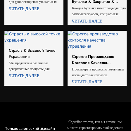
Бутылки & Закрытие &
для удовлетворения уникальных
Коробки Для Коробок С
потребностей ликероводочных
Каждая бутылка имеет подходящую
ЧИТАТЬ ДАЛЕЕ
Коробками
заводов и производителей спиртных
запас аксессуаров, специальные
напитков
аксессуары, которые мы также
ЧИТАТЬ ДАЛЕЕ
можем купить снаружи
Страсть К Высокой Точке
Украшения
Строгое Производство
Контроля Качества
Мы предлагаем различные
Управления
декоративные процессы для
Просмотреть процесс изготовления
улучшения внешнего вида ваших
нестандартных бутылок.
ЧИТАТЬ ДАЛЕЕ
бутылок
ЧИТАТЬ ДАЛЕЕ
Сделайте это так, как вы хотите, вы
Пользовательский Дизайн
можете спроектировать любые детали