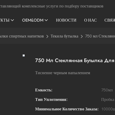
ставляющий комплексные услуги по подбору поставщиков
УКТЫ
OEM&ODM
НОВОСТИ
О НАС
СВЯ
ылки спиртных напитков
Текила бутылка
750 мл Стеклянна
750 Мл Стеклянная Бутылка Для Т
Тиснение черным напылением
Емкость:
750мл
Тип Уплотнения:
Пробка
Минимальное Количество Заказа:
10000ш