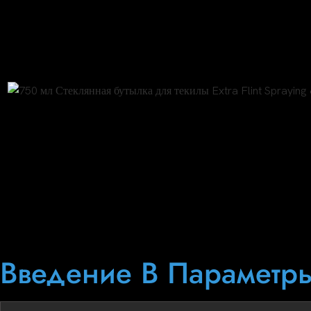
Эта кристально чистая бутылка для текилы имеет черное напы
герме
Распыление черной бутылки текилы
Введение В Параметр