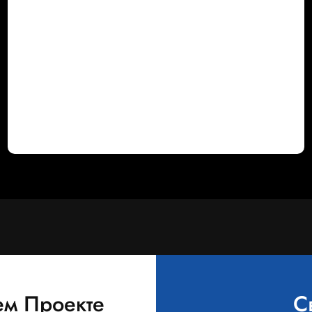
ем Проекте
С