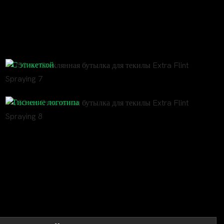
фным логотипом, этикеткой из цинкового сплава и премиальной
стиль.
С этикеткой
Тиснение логотипа