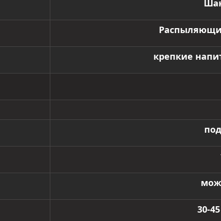
Шан
Распыляющи
крепкие напи
под
мож
30-4