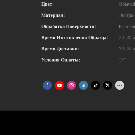
Цвет:
Обыча
Материал:
Экстра
Обработка Поверхности:
Распыл
Время Изготовления Образца:
20-35 
Время Доставки:
30-45 
Условия Оплаты:
T/T
екилы Черного Цвета С Распы