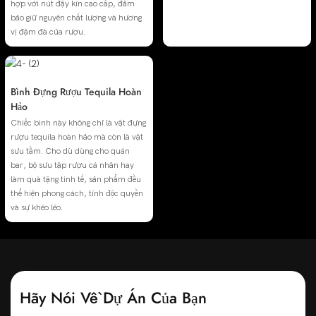
hợp với nút đậy kín cao cấp, đảm
bảo giữ nguyên chất lượng và hương
vị đậm đà của rượu.
Bình Đựng Rượu Tequila Hoàn
Hảo
Chiếc bình này không chỉ là vật đựng
rượu tequila hoàn hảo mà còn là vật
sưu tầm. Cho dù dùng cho quán
bar, bộ sưu tập rượu cá nhân hay
làm quà tặng tinh tế, sản phẩm đều
thể hiện phong cách, tính độc quyền
và sự khéo léo.
Hãy Nói Về Dự Án Của Bạn