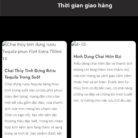
Thời gian giao hàng
Hiển Thị Chi Tiết
Hình Dạng Chai Hiện Đại
Kiểu dáng chai hiện đại và thanh lịch
Chai Thủy Tinh Đựng Rượu
không chỉ tăng thêm tính thẩm mỹ
mà còn mang lại cảm giác cầm nắm
Tequila Trong Suốt
thoải mái và an toàn. Được làm từ
Chai đựng rượu tequila bằng thủy
thủy tinh có độ bền cao, có khả năng
tinh trong suốt này có lớp phủ phun
chống va đập và chống ăn mòn tuyệt
màu đen bóng, mang đến cho chai
vời, lý tưởng cho việc lưu trữ lâu dài.
một kết cấu gốm độc đáo, vừa thanh
lịch vừa mịn màng khi chạm vào.
Chai có logo nổi, tạo nên bản sắc
thương hiệu đặc biệt, trong khi nhãn
hợp kim kẽm làm tăng thêm vẻ sang
trọng và tinh tế. Sản phẩm được kết