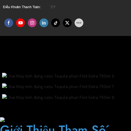
Điều Khoản Thanh Toán:
T/T
Chai Tequila Đen Dạng Xịt 750ml
Chai rượu tequila trong suốt này có lớp phủ phun màu đen với họa tiết gốm, được bổ
sung thêm thiết kế logo nổi, nhãn hợp kim kẽm và nút chặn cao cấp, thể hiện chất
lượng cao cấp và phong cách độc đáo.
Phun chai Tequila đen
Với nhãn
Logo dập nổi
Giới Thiệu Tham Số