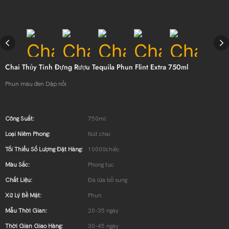
Chai Thủy Tinh Đựng Rượu Tequila Phun Flint Extra 750ml
Phun màu đen Dập nổi
Công Suất:
750ml
Loại Niêm Phong:
Nút chai
Tối Thiểu Số Lượng Đặt Hàng:
10000chiếc
Màu Sắc:
Phong tục
Chất Liệu:
Đá lửa bổ sung
Xử Lý Bề Mặt:
Phun
Mẫu Thời Gian:
20-35 ngày
Thời Gian Giao Hàng:
30-45 ngày