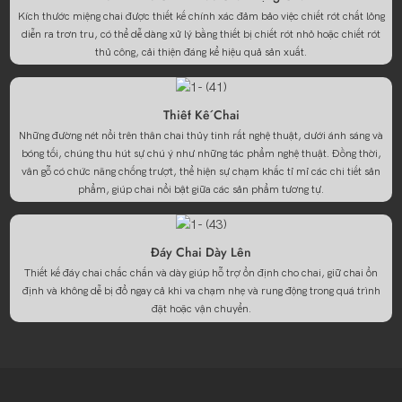
Kích thước miệng chai được thiết kế chính xác đảm bảo việc chiết rót chất lỏng
diễn ra trơn tru, có thể dễ dàng xử lý bằng thiết bị chiết rót nhỏ hoặc chiết rót
thủ công, cải thiện đáng kể hiệu quả sản xuất.
Thiết Kế Chai
Những đường nét nổi trên thân chai thủy tinh rất nghệ thuật, dưới ánh sáng và
bóng tối, chúng thu hút sự chú ý như những tác phẩm nghệ thuật. Đồng thời,
vân gỗ có chức năng chống trượt, thể hiện sự chạm khắc tỉ mỉ các chi tiết sản
phẩm, giúp chai nổi bật giữa các sản phẩm tương tự.
Đáy Chai Dày Lên
Thiết kế đáy chai chắc chắn và dày giúp hỗ trợ ổn định cho chai, giữ chai ổn
định và không dễ bị đổ ngay cả khi va chạm nhẹ và rung động trong quá trình
đặt hoặc vận chuyển.