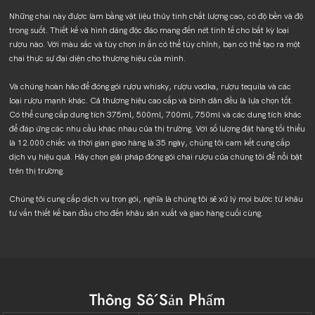
Những chai này được làm bằng vật liệu thủy tinh chất lượng cao, có độ bền và độ
trong suốt. Thiết kế và hình dáng độc đáo mang đến nét tinh tế cho bất kỳ loại
rượu nào. Với màu sắc và tùy chọn in ấn có thể tùy chỉnh, bạn có thể tạo ra một
chai thực sự đại diện cho thương hiệu của mình.
Và chúng hoàn hảo để đóng gói rượu whisky, rượu vodka, rượu tequila và các
loại rượu mạnh khác. Cả thương hiệu cao cấp và bình dân đều là lựa chọn tốt.
Có thể cung cấp dung tích 375ml, 500ml, 700ml, 750ml và các dung tích khác
để đáp ứng các nhu cầu khác nhau của thị trường. Với số lượng đặt hàng tối thiểu
là 12.000 chiếc và thời gian giao hàng là 35 ngày, chúng tôi cam kết cung cấp
dịch vụ hiệu quả. Hãy chọn giải pháp đóng gói chai rượu của chúng tôi để nổi bật
trên thị trường.
Chúng tôi cung cấp dịch vụ trọn gói, nghĩa là chúng tôi sẽ xử lý mọi bước từ khâu
tư vấn thiết kế ban đầu cho đến khâu sản xuất và giao hàng cuối cùng.
Thông Số Sản Phẩm