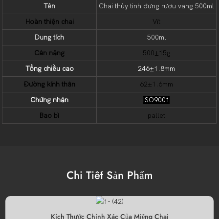
Tên
Chai thủy tinh đựng rượu vang 500ml
Hoàn thiện chai
Vít
Dung tích
500ml
Cân nặng
500±15g
Tổng chiều cao
246±1.8mm
Đường kính thân
62±1.6mm
Chứng nhận
ISO9001
Bao bì
pallet
Chi Tiết Sản Phẩm
Kích Thước Chính Xác Của Miệng Chai