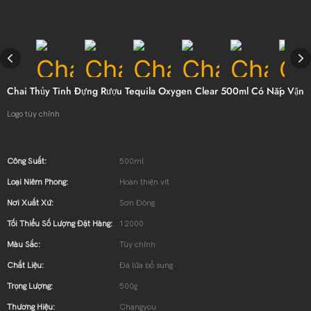
Chai Thủy Tinh Đựng Rượu Tequila Oxygen Clear 500ml Có Nắp Vặn
Logo tùy chỉnh
Công Suất:
500ml
Loại Niêm Phong:
Hoàn thiện vít
Nơi Xuất Xứ:
Sơn Đông
Tối Thiểu Số Lượng Đặt Hàng:
12000
Màu Sắc:
Tùy chỉnh
Chất Liệu:
Đá lửa bổ sung
Trọng Lượng:
500g
Thương Hiệu:
Changyou