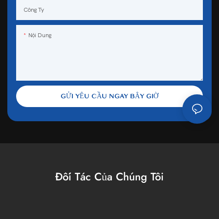
Công Ty
Nội Dung
GỬI YÊU CẦU NGAY BÂY GIỜ
Đối Tác Của Chúng Tôi