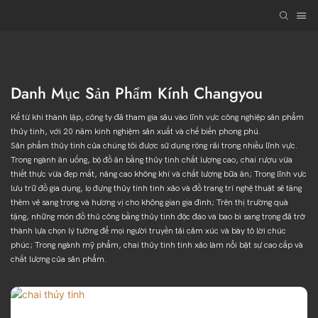
Danh Mục Sản Phẩm Kính Changyou
Kể từ khi thành lập, công ty đã tham gia sâu vào lĩnh vực công nghiệp sản phẩm
thủy tinh, với 20 năm kinh nghiệm sản xuất và chế biến phong phú.
Sản phẩm thủy tinh của chúng tôi được sử dụng rộng rãi trong nhiều lĩnh vực.
Trong ngành ăn uống, bộ đồ ăn bằng thủy tinh chất lượng cao, chai rượu vừa
thiết thực vừa đẹp mắt, nâng cao không khí và chất lượng bữa ăn; Trong lĩnh vực
lưu trữ đồ gia dụng, lọ đựng thủy tinh tinh xảo và đồ trang trí nghệ thuật sẽ tăng
thêm vẻ sang trọng và hương vị cho không gian gia đình; Trên thị trường quà
tặng, những món đồ thủ công bằng thủy tinh độc đáo và bao bì sang trọng đã trở
thành lựa chọn lý tưởng để mọi người truyền tải cảm xúc và bày tỏ lời chúc
phúc; Trong ngành mỹ phẩm, chai thủy tinh tinh xảo làm nổi bật sự cao cấp và
chất lượng của sản phẩm.