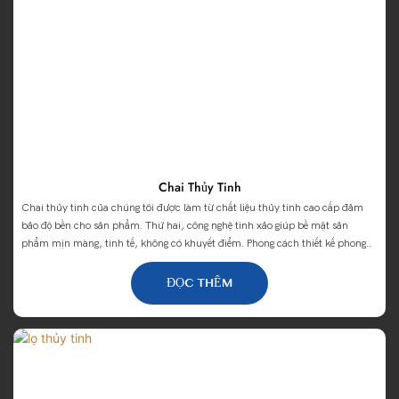
Chai Thủy Tinh
Chai thủy tinh của chúng tôi được làm từ chất liệu thủy tinh cao cấp đảm
bảo độ bền cho sản phẩm. Thứ hai, công nghệ tinh xảo giúp bề mặt sản
phẩm mịn màng, tinh tế, không có khuyết điểm. Phong cách thiết kế phong
phú và đa dạng có thể đáp ứng nhu cầu của nhiều khách hàng khác nhau,
dù là thời trang đơn giản hay cổ điển lộng lẫy, bạn đều có thể tìm được
ĐỌC THÊM
những sản phẩm phù hợp. Cuối cùng, chúng tôi chú ý đến các chi tiết của
sản phẩm, từ nắp chai, nút chai đến bao bì, mọi mắt xích đều nỗ lực hoàn
thiện để mang đến cho khách hàng những sản phẩm thủy tinh chất lượng
cao