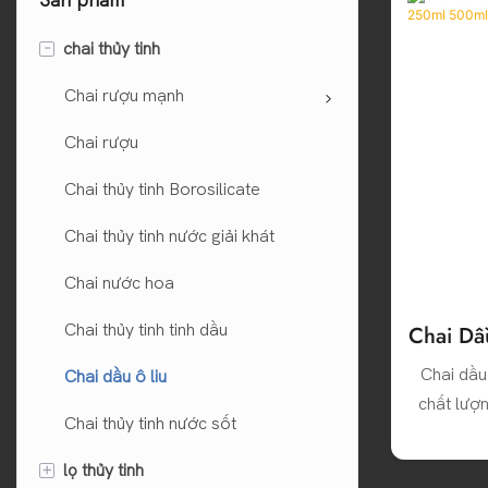
Sản phẩm
-
chai thủy tinh
Chai rượu mạnh
Chai rượu
Chai thủy tinh Borosilicate
Chai thủy tinh nước giải khát
Chai nước hoa
Chai thủy tinh tinh dầu
Chai Dầ
Chỉnh
Chai dầu 
Chai dầu ô liu
chất lượ
Chai thủy tinh nước sốt
về dung 
500ml, 75
+
lọ thủy tinh