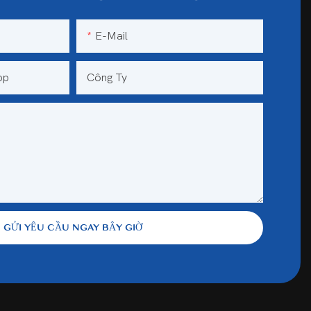
E-Mail
pp
Công Ty
GỬI YÊU CẦU NGAY BÂY GIỜ