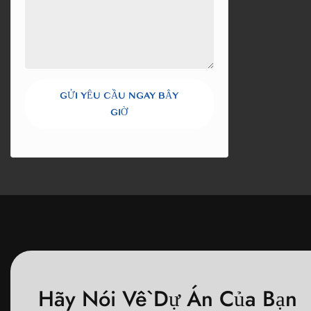
GỬI YÊU CẦU NGAY BÂY
GIỜ
Hãy Nói Về Dự Án Của Bạn