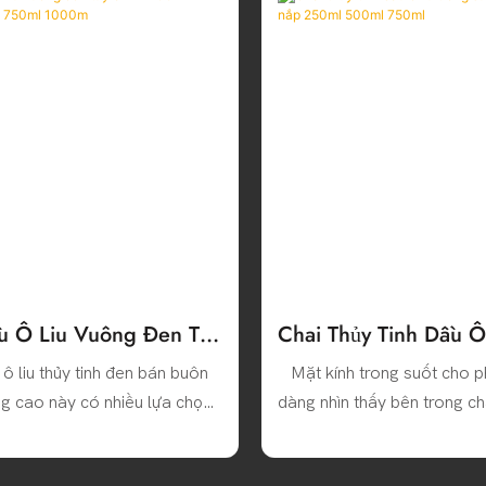
u Ô Liu Vuông Đen Tùy
Chai Thủy Tinh Dầu Ô
 100ml 250ml 500ml
Suốt Vuông Có Nắ
ô liu thủy tinh đen bán buôn
Mặt kính trong suốt cho 
750ml 1000m
500ml 750m
ng cao này có nhiều lựa chọn
dàng nhìn thấy bên trong cha
tích, bao gồm 100ml, 250ml,
cho việc theo dõi mức dầu
0ml và 1000ml, đáp ứng đầy
các loại nước sốt và giấm 