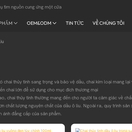
 vụ tìm nguồn cung ứng một cửa
 PHẨM
OEM&ODM
TIN TỨC
VỀ CHÚNG TÔI
iu
 có chai thủy tinh sang trọng và bảo vệ dầu, chai kim loại mang l
đến chai lớn để sử dụng cho mục đích thương mại
cao, chai thủy tinh thường mang đến cho người ta cảm giác về ch
ơn chất lượng nguyên chất của dầu ô liu. Ngoài ra, quy trình sản 
hản ánh đẳng cấp của sản phẩm.