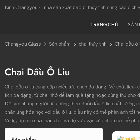
Kính Changyou -
nhà sản xuất bao bì thủy tinh cung cấp dịch
TRANG CHỦ
SẢN
Changyou Glass
Sản phẩm
chai thủy tinh
Chai dầu ô l
Chai Dầu Ô Liu
Chai dầu ô liu cung cấp nhiều lựa chọn đa dạng. Về chất liệu,
tích đa dạng, từ chai nhỏ để làm quà tặng hoặc dùng thử cho 
Đối với những người tiêu dùng theo đuổi dầu ô liu chất lượng 
phản ứng hóa học với dầu ô liu, điều này có thể phản ánh tốt h
Ví dụ, độ mịn của thân chai và độ vừa vặn của nhãn có thể p