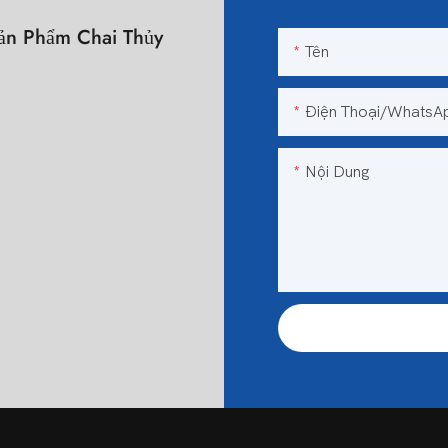
n Phẩm Chai Thủy
Tên
n
Điện Thoại/WhatsA
Nội Dung