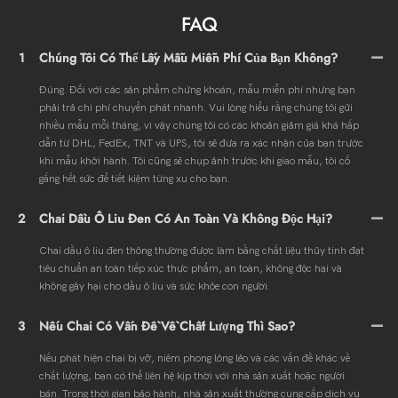
FAQ
1
Chúng Tôi Có Thể Lấy Mẫu Miễn Phí Của Bạn Không?
Đúng. Đối với các sản phẩm chứng khoán, mẫu miễn phí nhưng bạn
phải trả chi phí chuyển phát nhanh. Vui lòng hiểu rằng chúng tôi gửi
nhiều mẫu mỗi tháng, vì vậy chúng tôi có các khoản giảm giá khá hấp
dẫn từ DHL, FedEx, TNT và UPS, tôi sẽ đưa ra xác nhận của bạn trước
khi mẫu khởi hành. Tôi cũng sẽ chụp ảnh trước khi giao mẫu, tôi cố
gắng hết sức để tiết kiệm từng xu cho bạn.
2
Chai Dầu Ô Liu Đen Có An Toàn Và Không Độc Hại?
Chai dầu ô liu đen thông thường được làm bằng chất liệu thủy tinh đạt
tiêu chuẩn an toàn tiếp xúc thực phẩm, an toàn, không độc hại và
không gây hại cho dầu ô liu và sức khỏe con người.
3
Nếu Chai Có Vấn Đề Về Chất Lượng Thì Sao?
Nếu phát hiện chai bị vỡ, niêm phong lỏng lẻo và các vấn đề khác về
chất lượng, bạn có thể liên hệ kịp thời với nhà sản xuất hoặc người
bán. Trong thời gian bảo hành, nhà sản xuất thường cung cấp dịch vụ