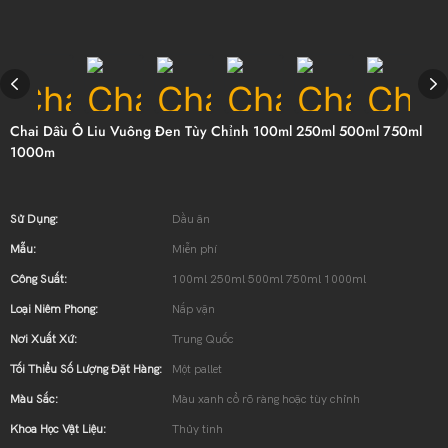
Chai Dầu Ô Liu Vuông Đen Tùy Chỉnh 100ml 250ml 500ml 750ml
1000m
Sử Dụng:
Dầu ăn
Mẫu:
Miễn phí
Công Suất:
100ml 250ml 500ml 750ml 1000ml
Loại Niêm Phong:
Nắp vặn
Nơi Xuất Xứ:
Trung Quốc
Tối Thiểu Số Lượng Đặt Hàng:
Một pallet
Màu Sắc:
Màu xanh cổ rõ ràng hoặc tùy chỉnh
Khoa Học Vật Liệu:
Thủy tinh