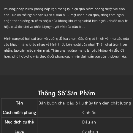
Phương pháp niêm phong nắp vặn mang lại hiệu quả niêm phong tuyệt vời cho
chai. Nó có thể ngăn chặn sự rò rỉ dầu ô liu một cách hiệu quả, đồng thời ngăn
chặn thành công sự xâm nhập của không khí và tạp chất bên ngoài, do đó duy trì
hiệu quả độ tươi và chất lượng tuyệt vời của dầu ô liu.
Hình dạng có hai loại tròn và vuông để lựa chọn, đáp ứng sở thích và nhu cầu của
các khách hàng khác nhau về hình thức bên ngoài của chai. Thân chai tròn trơn
nhẵn, tạo cảm giác mềm mại; Thân chai vuông mang lại bầu không khí đều đặn
hơn, phù hợp cho việc theo đuổi phong cách hiện đại ngắn gọn của thương hiệu.
Thông Số Sản Phẩm
Tên
Bán buôn chai dầu ô liu thủy tinh đen chất lượng
Cách niêm phong
Đinh ốc
Mục đích cụ thể
Dầu ăn
Logo
Tùy chỉnh