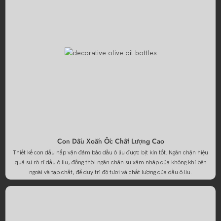
Con Dấu Xoắn Ốc Chất Lượng Cao
Thiết kế con dấu nắp vặn đảm bảo dầu ô liu được bịt kín tốt. Ngăn chặn hiệu
quả sự rò rỉ dầu ô liu, đồng thời ngăn chặn sự xâm nhập của không khí bên
ngoài và tạp chất, để duy trì độ tươi và chất lượng của dầu ô liu.