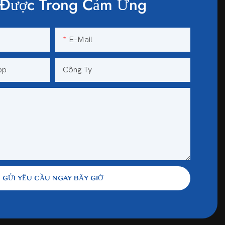
Được Trong Cảm Ứng
E-Mail
pp
Công Ty
GỬI YÊU CẦU NGAY BÂY GIỜ