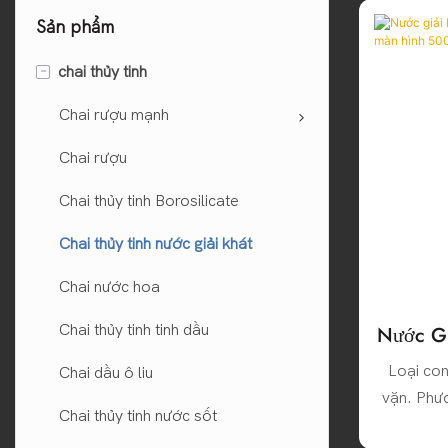
Sản phẩm
-
chai thủy tinh
Chai rượu mạnh
Chai rượu
Chai thủy tinh Borosilicate
Chai thủy tinh nước giải khát
Chai nước hoa
Chai thủy tinh tinh dầu
Nước Gi
Chai T
Loại con
Chai dầu ô liu
500
vặn. Phư
Chai thủy tinh nước sốt
thể đảm 