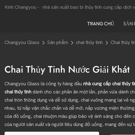
Kính Changyou -
nhà sản xuất bao bì thủy tinh cung cấp dịch
TRANG CHỦ
SẢN
Changyou Glass
Sản phẩm
chai thủy tinh
Chai thủy ti
Chai Thủy Tinh Nước Giải Khát
Changyou Glass là công ty hàng đầu
nhà cung cấp chai thủy t
chai thủy tinh
dành cho các phần ăn một lần, phần vừa dành ch
chai tròn thông dụng và dễ sử dụng, chai vuông mang lại vẻ ng
nhau, từ nắp vặn chắc chắn và dễ mở, nắp vương miện thường đ
của đồ uống, chai nhuộm màu giúp bảo vệ ánh sáng cho đến cha
của người sản xuất và người tiêu dùng đồ uống, mang đến sự l