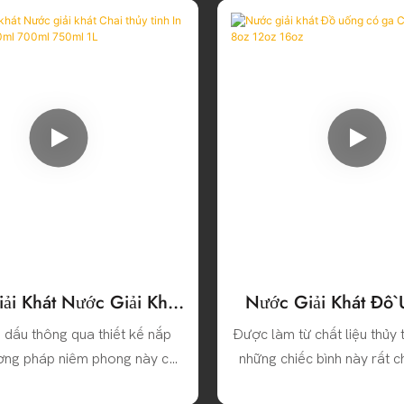
ải Khát Nước Giải Khát
Nước Giải Khát Đồ
hủy Tinh In Màn Hình
Ga Chai Thủy Tinh 
 dấu thông qua thiết kế nắp
Được làm từ chất liệu thủy 
ml 700ml 750ml 1L
16oz
ơng pháp niêm phong này có
những chiếc bình này rất 
bảo rằng độ kín của đồ uống
có thể chịu được áp lực củ