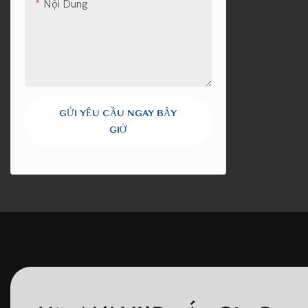
Nội Dung
GỬI YÊU CẦU NGAY BÂY
GIỜ