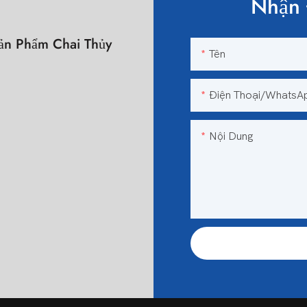
Nhận 
n Phẩm Chai Thủy
Tên
n
Điện Thoại/WhatsA
Nội Dung