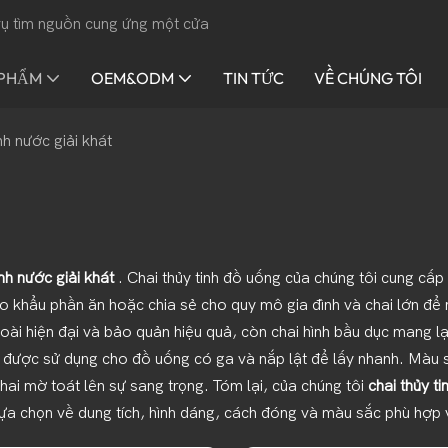
 vụ tìm nguồn cung ứng một cửa
 PHẨM
OEM&ODM
TIN TỨC
VỀ CHÚNG TÔI
nh nước giải khát
inh nước giải khát
. Chai thủy tinh đồ uống của chúng tôi cung cấp 
o khẩu phần ăn hoặc chia sẻ cho quy mô gia đình và chai lớn đ
oài hiện đại và bảo quản hiệu quả, còn chai hình bầu dục mang l
ược sử dụng cho đồ uống có ga và nắp lật để lấy nhanh. Màu sắc
i mờ toát lên sự sang trọng. Tóm lại, của chúng tôi
chai thủy t
ựa chọn về dung tích, hình dáng, cách đóng và màu sắc phù hợp 