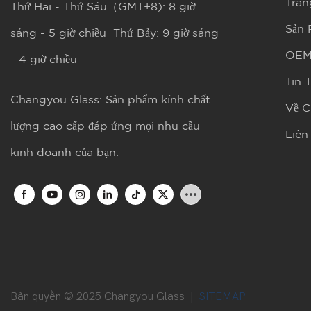
Tran
Thứ Hai - Thứ Sáu（GMT+8): 8 giờ
Sản
sáng - 5 giờ chiều Thứ Bảy: 9 giờ sáng
OE
- 4 giờ chiều
Tin 
Changyou Glass: Sản phẩm kính chất
Về C
lượng cao cấp đáp ứng mọi nhu cầu
Liên
kinh doanh của bạn.
Bản quyền © 2025 Changyou Glass |
SITEMAP