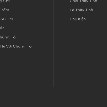
g Chủ
Chai Thủy Tinh
 Phẩm
Lọ Thủy Tinh
M&ODM
Phụ Kiện
Tức
húng Tôi
 Hệ Với Chúng Tôi