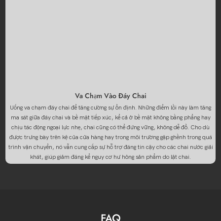
Va Chạm Vào Đáy Chai
Uống va chạm đáy chai để tăng cường sự ổn định. Những điểm lồi này làm tăng
ma sát giữa đáy chai và bề mặt tiếp xúc, kể cả ở bề mặt không bằng phẳng hay
chịu tác động ngoại lực nhẹ, chai cũng có thể đứng vững, không dễ đổ. Cho dù
được trưng bày trên kệ của cửa hàng hay trong môi trường gập ghềnh trong quá
trình vận chuyển, nó vẫn cung cấp sự hỗ trợ đáng tin cậy cho các chai nước giải
khát, giúp giảm đáng kể nguy cơ hư hỏng sản phẩm do lật chai.
FAQ