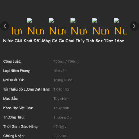
Nước Giải Khát Đồ Uống Có Ga Chai Thủy Tinh 8oz 12oz 16oz
Công Suất:
750ml / 700ml
Loại Niêm Phong:
Nắp vặn
Nơi Xuất Xứ:
Trung Quốc
Tối Thiểu Số Lượng Đặt Hàng:
1X40'HQ
Màu Sắc:
Tùy chỉnh
Khoa Học Vật Liệu:
Thủy tinh
Thương Hiệu:
Thường Du
Thời Gian Giao Hàng:
45 Ngày
Chứng Nhận:
ISO9001