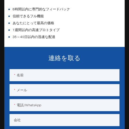
●
8時間以内に専門的なフィードバック
●
信頼できるフル機能
●
あなたにとって最高の価格
●
1週間以内の高速プロトタイプ
●
35～40日以内の迅速な配達
連絡を取る
名前
メール
電話/WhatsApp
会社