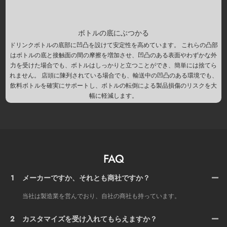
ボトルの底にぶつかる
ドリンクボトルの底部に凹凸を設けて安定性を高めています。 これらの凸部
はボトルの底と接触面の間の摩擦を増加させ、凹凸のある表面やわずかな外
力を受けた場合でも、ボトルはしっかりと立つことができ、簡単には捨てら
れません。 店頭に陳列されている場合でも、輸送中の凹凸のある環境でも、
飲料ボトルを確実にサポートし、ボトルの転倒による製品損傷のリスクを大
幅に軽減します。
FAQ
1
メーカーですか、それとも商社ですか？
当社は製造業を営んでおり、自社の商社も持っています。
2
カスタマイズを受け入れてもらえますか？