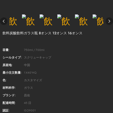
飲料炭酸飲料ガラス瓶 8オンス 12オンス 16オンス
容量:
750ml / 700ml
シールタイプ:
スクリューキャップ
原産地:
中国
最小注文数量:
1X40'HQ
色:
カスタマイズ
材料科学:
ガラス
ブランド:
昌佑
配達時間:
45 日
認証:
ISO9001