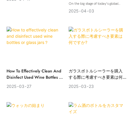
On the big stage of today's global
economy, glass bottles as an
2025
04
03
important part of the packaging
industry, its market development has
attracted much attention. With its
unique material advantages and
beautiful appearance design, glass
bottles occupy an important position
in the packaging of various alcoholic
products. So, what is the
development trend of the global glass
bottle market? Let's delve deeper
How To Effectively Clean And
ガラスボトルシーラーを購入
Disinfect Used Wine Bottles Or
する際に考慮すべき要素は何
Glass Jars？
ですか?
2025
03
27
2025
03
23