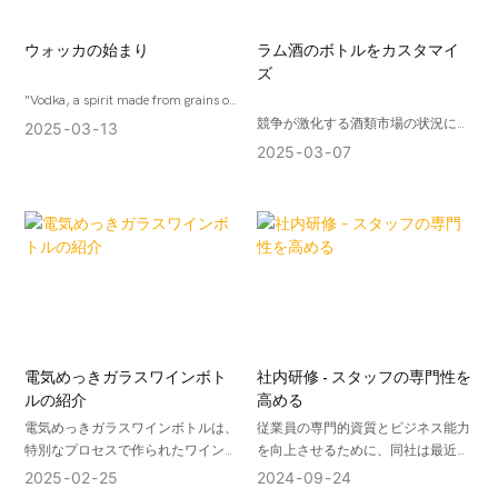
ウォッカの始まり
ラム酒のボトルをカスタマイ
ズ
"Vodka, a spirit made from grains or
potatoes and distilled many times,
競争が激化する酒類市場の状況にお
2025
03
13
traces its history back to Eastern
いて、パーソナライゼーションの重
2025
03
07
Europe, especially Poland and Russia.
要性を認識するブランドが増えてい
It is the national drink of Russia and
ます。 最近、ラム酒の世界で新しい
Poland, and a strong drink popular in
トレンドが生まれています。それ
the cold countries of northern
は、自分だけのラム酒のボトルをカ
Europe. There is some debate about
スタマイズすることです。 このパー
the origin of vodka, but both Poland
ソナライズされたデザインは、ブラ
and Russia claim to be the source of
ンドにユニークなイメージと特徴を
vodka. Early vodka-making may have
もたらすだけでなく、消費者にさら
originated with local farming families,
に多彩な選択肢を提供します。
who used crops such as grains and
電気めっきガラスワインボト
社内研修 - スタッフの専門性を
potatoes to produce a highly pure
ルの紹介
高める
alcoholic beverage by simple
電気めっきガラスワインボトルは、
従業員の専門的資質とビジネス能力
distillation.
特別なプロセスで作られたワインパ
を向上させるために、同社は最近、
ッケージングコンテナで、優れたテ
製品知識、販売スキル、顧客サービ
2025
02
25
2024
09
24
クスチャーと美学を備えています。
スなどの側面をカバーする一連の社