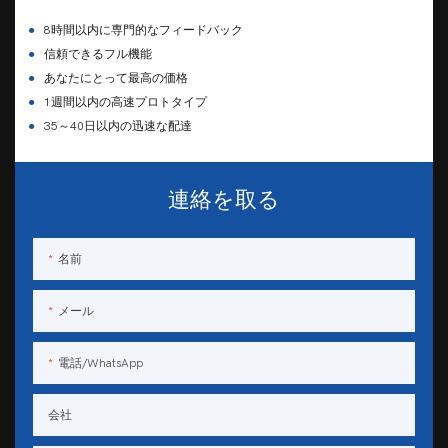
クなデザインと機能的配慮は、ワイ
ンの品質と保存に対する配慮を反映
●
8時間以内に専門的なフィードバック
しています。
●
信頼できるフル機能
●
あなたにとって最高の価格
●
1週間以内の高速プロトタイプ
●
35～40日以内の迅速な配達
連絡を取る
名前
メール
電話/WhatsApp
会社