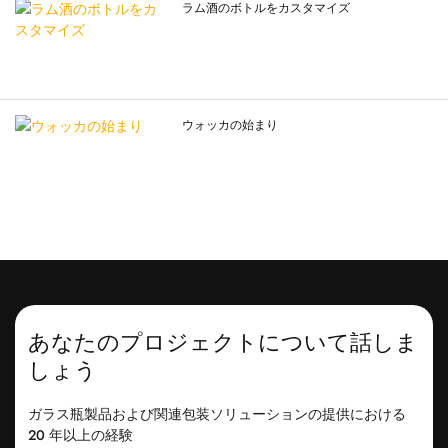
ラム酒のボトルをカスタマイズ
このプロセスにより、ユニークなラ
近年、ブルゴーニュワインのボトル
ム酒ボトルが生まれ、ブランドイメ
は国際市場で大きな注目を集めてお
ージが向上し、消費者を魅了しま
り、多くの有名赤ワインブランドが
す。
このボトルを製品に採用していま
す。 その精緻なデザインと高品質な
ウォッカの始まり
製造工程により、ブルゴーニュワイ
ンのボトルは実用的な価値だけでな
く、芸術的な価値も持っています。
高級ワインブランドの中には、ボト
ルやラベルのデザインに著名なアー
ティストやデザイナーを招いて、一
種のアートとしているところもあり
ます。
対照的に、ブルゴーニュのボトルは
あなたのプロジェクトについて話しま
ボルドーのボトルに比べて比較的フ
ルボディでネックが短いです。 この
しょう
デザインは、ワインの鮮度と品質を
維持するだけでなく、酸素との接触
ガラス瓶製品および関連包装ソリューションの提供における
を減らし、ワインの保存期間を延長
20 年以上の経験
するのにも役立ちます。そのユニー