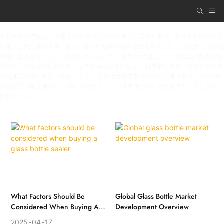
私たちは20年以上、外国人のお客様に酒類を提供してきた中で、数えきれないほど
の落とし穴や失敗を乗り越え、多くの経験を積み上げてきました。 同社も実戦から
現在に至るまで一歩ずつ発展してきました。 世界70カ国以上、100以上の国際酒類
ブランドが当社の製品とサービスを採用しています。 世界的に有名なブランドと小
さな地方のワイナリーがあります。 当社は包装業界の大手販売者であり、Alibaba
の認定プロ販売者です。 私たちのカテゴリーは長年にわたり検索でトップにランク
されています。
What Factors Should Be
Global Glass Bottle Market
Considered When Buying A
Development Overview
Glass Bottle Sealer
2025
04
17