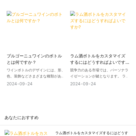
このプロセスは、主に電気分解の原
内トレーニングコースを開始しまし
理を使用して、ガラス瓶の表面に金
た。 この研修は、当社の先輩社員を
属または合金膜の層をプレートしま
講師に招き、理論的な解説と実践的
す。 一般的な金属材料には、銀、ニ
な運用を組み合わせて、社員の総合
ッケル、銅、および銀型カドミウム
的なレベルアップを図ります。 以下
合金が含まれます
は、トレーニングの実際の効果を示
す、トレーニングプロセス中に共有
されたいくつかの鮮やかな事例で
す。
ブルゴーニュワインのボトル
ラム酒ボトルをカスタマイズ
とは何ですか？
するにはどうすればよいです
事例1：商品知識研修 ～深い理解と
か?
ワインボトルのデザインには、形、
競争力のある市場では、パーソナラ
的確なプロモーション～
色、装飾などさまざまな種類があり
イゼーションが鍵となります。 ラム
製品知識研修では、講師が同社の各
ますが、主に以下の3つのデザイン
酒の新しいトレンドは、独自のブラ
2024
09
24
2024
09
24
種ガラス製品の特徴や製造工程、使
に集約されます。
ンディングと消費者の選択肢を提供
用方法などを詳しく紹介した。 従業
するカスタムボトルデザインです。
員が製品をより直感的に理解できる
ボルドーボトル: 赤ワインボトルの
ように、講師は実践的なケースを特
最も一般的なデザインの 1 つである
ニーズの特定: 種類、スタイル、対
別に設計しました。
ボルドーボトルは、長い首、比較的
象市場、カスタマイズの範囲など、
あなたにおすすめ
まっすぐなボトル、広い底が特徴で
ラム酒のカスタマイズについて販売
ケーススタディ: 顧客はガラス瓶を
す。 このデザインは、その形状が赤
店と話し合ってください。
購入する際、高品質の密封と美しい
ワインと酸素の接触を容易にし、赤
ディーラーを選択する: お客様のニ
デザインの両方を確保したいと考え
ラム酒ボトルをカスタマイズするにはどうす