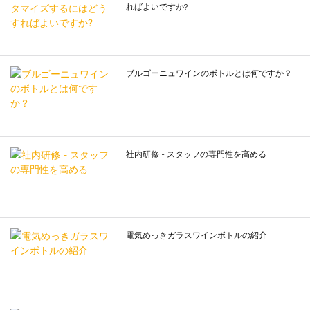
ワインの熟成と呼吸のプロセスに役
ーズを満たす能力と専門知識を持
ていました。 講師はまずスタッフを
ればよいですか?
立つため、濃厚な赤ワインを装填す
ち、アドバイスやサポートを提供し
率いて顧客のニーズを分析し、顧客
るのに適しています。
てくれる評判の良いボトル ディーラ
の主な関心事は締め付けと美しさで
ブルゴーニュのボトルは、ボルドー
ーを選択してください。
あると指摘しました。 その後、講師
のボトルよりも首が短く、ボディが
計画の作成: 最適化のためのディー
が同社の新製品高ホウケイ酸ガラス
丸く、底が狭いです。 このデザイン
ラーの意見を取り入れて、配合、設
ブルゴーニュワインのボトルとは何ですか？
ボトルを実演し、その優れた密閉性
は、ブルゴーニュなど、より豊かで
計、数量、配送を含む計画を共同で
やユニークな外観デザインについて
フルーティーな赤ワインを装填する
作成します。
説明した。 現場での密封試験やガラ
ためによく使用されます。 その形状
サンプルの確認: サンプルの味、香
スびんの外観の実演を通じて、従業
は赤ワインの果実と香りを保持し、
り、外観を評価し、基準を満たすよ
員は製品のメリットを直感的に感じ
酸素への曝露を減らすのに役立ちま
うに調整します。
ました。
す。
契約に署名する: 数量、価格、納
社内研修 - スタッフの専門性を高める
スロープショルダーボトル：スロー
期、品質、支払いに関する明確な条
この事例を通じて、従業員は顧客の
プショルダーボトルのデザインの特
件で契約を正式に締結します。
ニーズに応じて製品を正確に推奨す
徴は、ショルダーが斜めになってお
生産とパッケージ化: 生産に関する
る方法を学び、自社製品の核となる
り、ボトル本体が滑らかであること
最新情報を常に入手し、必要に応じ
セールスポイントを深く理解しまし
です。 このデザインは、一部の軽い
て提案を提供します。
た。 このような実践的なデモンスト
電気めっきガラスワインボトルの紹介
品種など、若くて新鮮な味わいの赤
品質検査: 品質基準が満たされてい
レーションと対話型セッションによ
ワインを装填するためによく使用さ
ることを確認するための検査に参加
り、従業員は製品知識を習得するだ
れます。 斜めショルダーボトルのエ
します。
けでなく、その知識を実際の販売に
レガントな佇まいは、赤ワインの澄
配送とサービス: カスタム ラム酒を
応用する方法を学ぶことができま
んだ色と透明感を表現するのに適し
受け取り、アフターサポートをお楽
す。
ています。
しみください。