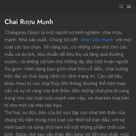
Chai Rượu Mạnh
Changyou Glass là một người có kinh nghiệm
chai rượu
mạnh
Nhà sản xuất. Chúng tôi offr
chai rượu mạnh
với một
loạt các tùy chọn. Về năng lực, có những chai nhỏ cho các
mẫu và du lịch, tiêu chuẩn để tiêu thụ và tặng quà thường
xuyên, và những cái lớn cho những dịp đặc biệt hoặc người
thu gom. Hình dạng bao gồm chai tròn cổ điển, chai vuông
hiện đại và chai dạng rãnh có rãnh trang trí. Các vật liệu
khác nhau từ các chai thủy tinh thông thường thể hiện màu
sắc và sự rõ ràng của tinh thần, đến những chai pha lê sang
trọng cho các loại rượu mạnh cao cấp, và chai kim loại bền
bỉ cho một cái nhìn táo bạo.
Thứ hai, sự độc đáo của bộ sưu tập các chai tinh thần của
chúng tôi nằm trong một loạt các thiết kế ban đầu, với sự
minh bạch và sáng chói làm nổi bật những phẩm chất của
kính. Được chế tạo cẩn thận đến từng chi tiết nhỏ nhất, một