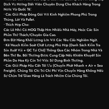
Dịch Vụ Hướng Dẫn Viên Chuyên Dụng Cho Khách Hàng Trong
Nước Và Quốc Tế.
• Các Giải Pháp Đóng Gói Với Kinh Nghiệm Phong Phú Trong
Thùng, Lót Và Pallet.
• Thích Hợp Cho:
Các Lô Nhỏ Có MOQ Thấp Hơn Nhiều Nhà Máy, Hoặc Các Sản
Phẩm Thử Thách/chuyên Gia Cao.
Đơn Đặt Hàng Khối Lượng Lớn Với Các Yêu Cầu Nghiêm Ngặt.
• Kế Hoạch Kiểm Soát Chất Lượng Phù Hợp (Danh Sách Kiểm Tra
Sản Xuất Vải + QC Tại Chỗ) Thông Qua Các Nhóm Trong Nhà Và
Bên Thứ Ba. Bồi Thường Được Cung Cấp Nếu Khiếm Khuyết Sản
Phẩm Do Hoa Kỳ Cản Trở Việc Sử Dụng Bình Thường.
• Các Giải Pháp Hậu Cần Tối Ưu (Chuyển Phát Nhanh + Air + Sea
Freight). Chúng Tôi Chi Trả Chi Phí Vận Chuyển Hàng Không Nếu
Sự Chậm Trễ Giao Hàng Là Trách Nhiệm Của Chúng Tôi.