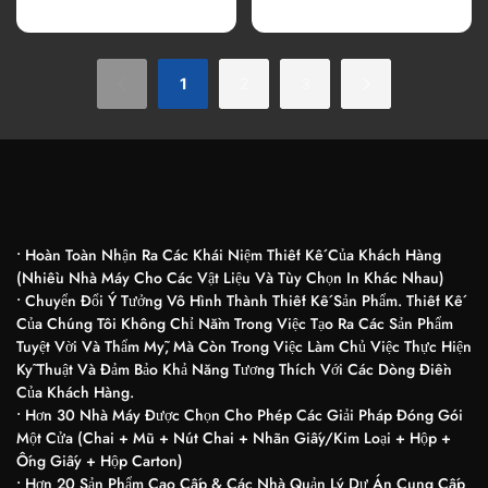
Whisky Oslo Trong Suốt
BREAST BREAST BELAS
750ml
1
2
3
• Hoàn Toàn Nhận Ra Các Khái Niệm Thiết Kế Của Khách Hàng
(nhiều Nhà Máy Cho Các Vật Liệu Và Tùy Chọn In Khác Nhau)
• Chuyển Đổi Ý Tưởng Vô Hình Thành Thiết Kế Sản Phẩm. Thiết Kế
Của Chúng Tôi Không Chỉ Nằm Trong Việc Tạo Ra Các Sản Phẩm
Tuyệt Vời Và Thẩm Mỹ, Mà Còn Trong Việc Làm Chủ Việc Thực Hiện
Kỹ Thuật Và Đảm Bảo Khả Năng Tương Thích Với Các Dòng Điền
Của Khách Hàng.
• Hơn 30 Nhà Máy Được Chọn Cho Phép Các Giải Pháp Đóng Gói
Một Cửa (chai + Mũ + Nút Chai + Nhãn Giấy/kim Loại + Hộp +
Ống Giấy + Hộp Carton)
• Hơn 20 Sản Phẩm Cao Cấp & Các Nhà Quản Lý Dự Án Cung Cấp