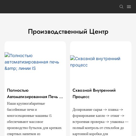
Производственный Центр
Полностью
Сквозной Внутренний
Автоматизированная Печь &
Процесс
Линии IS
Наши крупногабаритные
бассейновые печи и
Дозирование сырья → плавка →
многосекционные машины IS
формирование капли → отжиг →
обеспечивают массовое
встроенная проверка → упаковка —
производство бутылок для крепких
полный контроль от стеклобоя до
спиртных напитков из
картонной коробки для