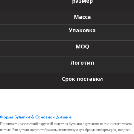
размер
Масса
Упаковка
MOQ
Логотип
Срок поставки
Преимущества Бутылки
Форма Бутылки & Основной Дизайн
Принимает классический округлый силуэт из бутылки с деталями из тис чистого текста
на теле. Эти детали могут отображать специфичную для бренда информацию, подписи