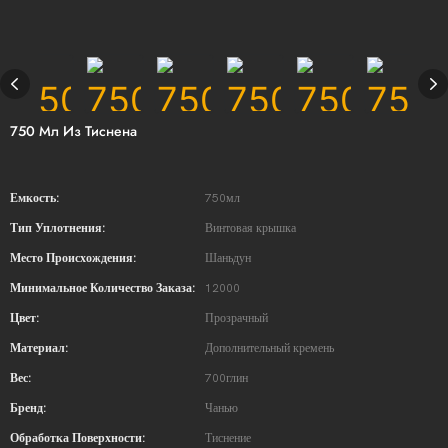
750 Мл Из Тиснена
Емкость:
750мл
Тип Уплотнения:
Винтовая крышка
Место Происхождения:
Шаньдун
Минимальное Количество Заказа:
12000
Цвет:
Прозрачный
Материал:
Дополнительный кремень
Вес:
700глин
Бренд:
Чанью
Обработка Поверхности:
Тиснение