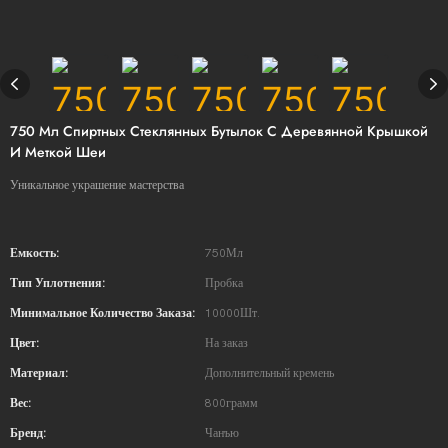
750 Мл Спиртных Стеклянных Бутылок С Деревянной Крышкой
И Меткой Шеи
Уникальное украшение мастерства
Емкость:
750Мл
Тип Уплотнения:
Пробка
Минимальное Количество Заказа:
10000Шт.
Цвет:
На заказ
Материал:
Дополнительный кремень
Вес:
800грамм
Бренд:
Чанъю