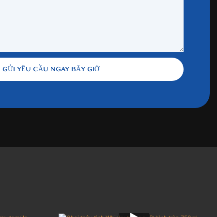
GỬI YÊU CẦU NGAY BÂY GIỜ