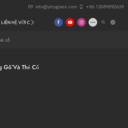
info@ytcyglass.com
+86 13589892639
LIÊN HỆ VỚI CHÚNG TÔI
hẻ cổ
g Gỗ Và Thẻ Cổ