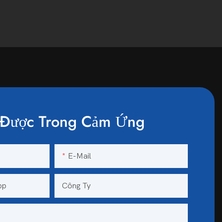
Được Trong Cảm Ứng
E-Mail
pp
Công Ty