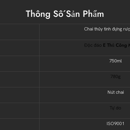
Thông Số Sản Phẩm
Chai thủy tinh đựng r
E Thủ Công 
Độc đáo
750ml
780g
Nút chai
Tự do
ISO9001