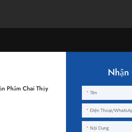
Nhận 
n Phẩm Chai Thủy
Tên
n
Điện Thoại/WhatsA
Nội Dung