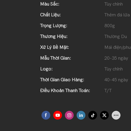
Màu Sắc:
Tùy chỉnh
Chất Liệu:
Thêm đá lửa
Trọng Lượng:
800g
Thương Hiệu:
Thường Du
Xử Lý Bề Mặt:
Mái điện/phu
Mẫu Thời Gian:
20-35 ngày
Logo:
Tùy chỉnh
Thời Gian Giao Hàng:
40-45 ngày
Điều Khoản Thanh Toán:
T/T