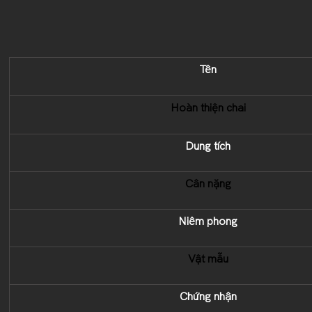
Tên
Hoàn thiện chai
Dung tích
Cân nặng
Niêm phong
Vật mẫu
Chứng nhận