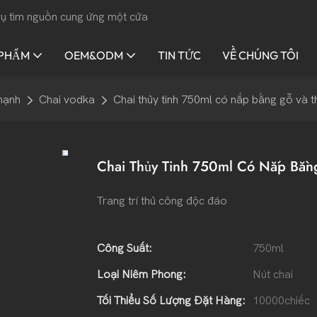
 vụ tìm nguồn cung ứng một cửa
 PHẨM
OEM&ODM
TIN TỨC
VỀ CHÚNG TÔI
mạnh
Chai vodka
Chai thủy tinh 750ml có nắp bằng gỗ và t
Chai Thủy Tinh 750ml Có Nắp Bằn
Trang trí thủ công độc đáo
Công Suất:
750ml
Loại Niêm Phong:
Nút chai
Tối Thiểu Số Lượng Đặt Hàng:
10000chiếc