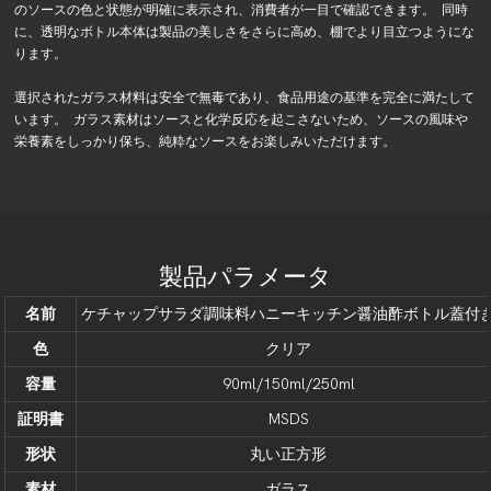
のソースの色と状態が明確に表示され、消費者が一目で確認できます。 同時
に、透明なボトル本体は製品の美しさをさらに高め、棚でより目立つようにな
ります。
選択されたガラス材料は安全で無毒であり、食品用途の基準を完全に満たして
います。 ガラス素材はソースと化学反応を起こさないため、ソースの風味や
栄養素をしっかり保ち、純粋なソースをお楽しみいただけます。
製品パラメータ
名前
ケチャップサラダ調味料ハニーキッチン醤油酢ボトル蓋付
色
クリア
容量
90ml/150ml/250ml
証明書
MSDS
形状
丸い正方形
素材
ガラス