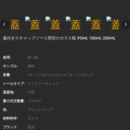
蓋付きケチャップソース用空のガラス瓶 90ML 150ML 250ML
使用:
食べ物
サンプル:
無料
容量:
4オンス 5オンス 6オンス 7オンス 8オンス
シールタイプ:
スクリューキャップ
原産地:
中国
最小注文数量:
10000PC
色:
フリント/クリア
材料科学:
ガラス
ブランド:
昌佑