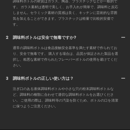
調味料ボトルの材質はガラス、陶器、プラスチックなどが一般的で
す。 ガラス素材は透明で美しく、お手入れが簡単で、調味料と反応
しません。セラミック素材の質感は良く、キッチンに芸術的な雰囲
気を加えることができます。プラスチックは軽量で比較的安価で
す。
2
調味料ボトルは安全で無毒ですか?
通常の調味料ボトルは食品接触安全基準を満たす素材で作られてお
り、安全で無毒です。 購入する場合は、品質が保証された製品を選
択し、粗悪な素材で作られたフレーバーボトルの使用を避けてくだ
さい。
3
調味料ボトルの正しい使い方は？
注ぎ口のある液体調味料ボトルや小さな穴の粉末調味料ボトルな
ど、調味料の種類に合わせて適切な調味料ボトルをお選びくださ
い。 ご使用の際は、調味料等の汚染を防ぐため、ボトルの口を清潔
に保つようご注意ください。