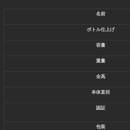
名前
ボトル仕上げ
容量
重量
全高
本体直径
認証
包装