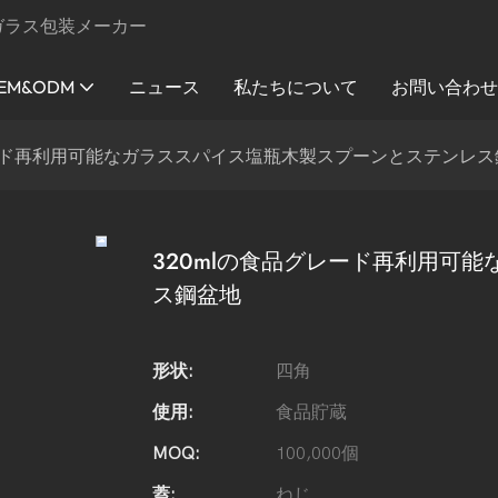
ガラス包装メーカー
EM&ODM
ニュース
私たちについて
お問い合わ
レード再利用可能なガラススパイス塩瓶木製スプーンとステンレス
320mlの食品グレード再利用可
ス鋼盆地
形状:
四角
使用:
食品貯蔵
MOQ:
100,000個
蓋:
ねじ