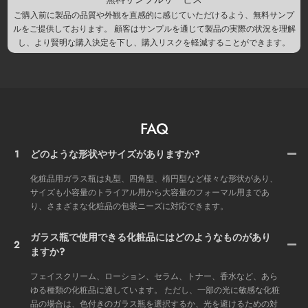
ご購入前に製品の品質や外観を直感的に感じていただけるよう、無料サンプ
ルをご提供しております。 顧客はサンプルを通じて製品の実際の状況を理解
し、より賢明な購入決定を下し、購入リスクを軽減することができます。
FAQ
1
どのような形状やサイズがありますか?
化粧品用ガラス瓶は丸型、四角型、楕円型など様々な形状があり、
サイズも小容量のトライアル用から大容量のフォーマル用まであ
り、さまざまな化粧品の包装ニーズに対応できます。
ガラス瓶で使用できる化粧品にはどのようなものがあり
2
ますか?
フェイスクリーム、ローション、セラム、トナー、香水など、あら
ゆる種類の化粧品に適しています。 ただし、一部の光に敏感な化粧
品の場合は、色付きのガラス瓶を選択するか、光を避けるための対