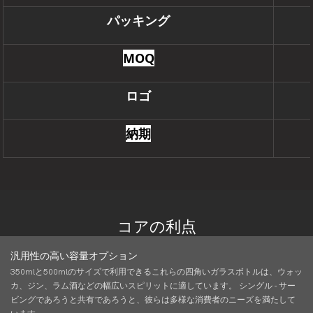
パッキング
MOQ
ロゴ
納期
コアの利点
汎用性の高い容量オプション
350mlと500mlのサイズで利用できるこれらの四角いガラスボトルは、ウォッ
カ、ジン、ラム酒などの幅広いスピリットに適しています。 シングル - サー
ビングであろうと共有であろうと、彼らは多様な消費者のニーズを満たして