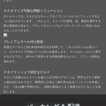
います。
カスタマイズ可能な閉鎖ソリューション
ボトルネックは、さまざまなキャップタイプにシームレスにフィットするよ
うに設計されています。 これにより、キャップの形状、色、素材を選択する
際の柔軟性が高まり、ブランドのユニークなアイデンティティに完全に合わ
せることができます。
プレミアムラベル付け技術
高度なデジタルと熱の転送印刷方法を利用して、これらのボトルは高エン
ド、カスタマイズ可能なラベル付けを提供します。 ラベルはしっかりと遵守
するだけでなく、鮮やかで長持ちする視覚効果をもたらし、ブランド認知を
高めます。
スタイリッシュで頑丈なビルド
モダンで洗練されたラインを備えた正方形のデザインは、堅牢なガラス素材
と組み合わされており、審美的に心地よく耐久性のあるパッケージを作成し
ます。 それは棚で声明を出し、内部の製品がうまく保護されていることを保
証します。