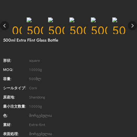
500ml Extra Flint Glass Bottle
形状:
square
MOQ:
10000ც
容量:
500მლ
シールタイプ:
Cork
原産地:
Shandong
最小注文数量:
10000ც
色:
მორგებულია
素材:
Extra-flint
表面処理:
მორგებულია