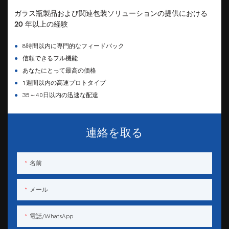
ガラス瓶製品および関連包装ソリューションの提供における
20 年以上の経験
●
8時間以内に専門的なフィードバック
●
信頼できるフル機能
●
あなたにとって最高の価格
●
1週間以内の高速プロトタイプ
●
35～40日以内の迅速な配達
連絡を取る
名前
メール
電話/WhatsApp