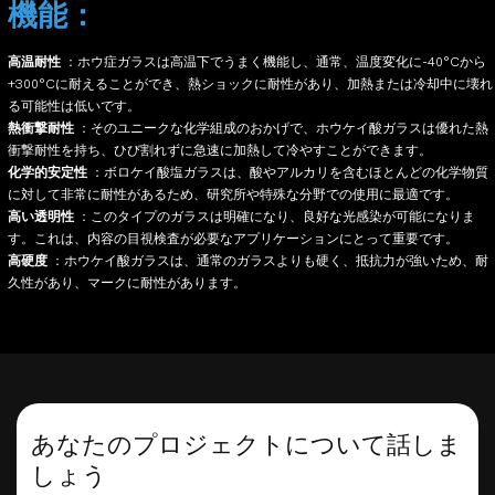
機能：
高温耐性
：ホウ症ガラスは高温下でうまく機能し、通常、温度変化に-40°Cから
+300°Cに耐えることができ、熱ショックに耐性があり、加熱または冷却中に壊れ
る可能性は低いです。
熱衝撃耐性
：そのユニークな化学組成のおかげで、ホウケイ酸ガラスは優れた熱
衝撃耐性を持ち、ひび割れずに急速に加熱して冷やすことができます。
化学的安定性
：ボロケイ酸塩ガラスは、酸やアルカリを含むほとんどの化学物質
に対して非常に耐性があるため、研究所や特殊な分野での使用に最適です。
高い透明性
：このタイプのガラスは明確になり、良好な光感染が可能になりま
す。これは、内容の目視検査が必要なアプリケーションにとって重要です。
高硬度
：ホウケイ酸ガラスは、通常のガラスよりも硬く、抵抗力が強いため、耐
久性があり、マークに耐性があります。
あなたのプロジェクトについて話しま
しょう