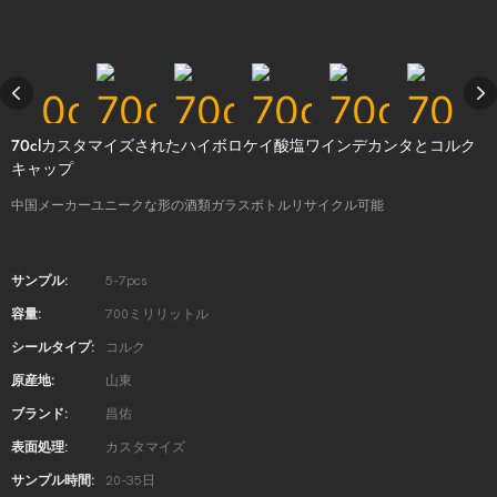
70clカスタマイズされたハイボロケイ酸塩ワインデカンタとコルク
キャップ
中国メーカーユニークな形の酒類ガラスボトルリサイクル可能
サンプル:
5-7pcs
容量:
700ミリリットル
シールタイプ:
コルク
原産地:
山東
ブランド:
昌佑
表面処理:
カスタマイズ
サンプル時間:
20-35日