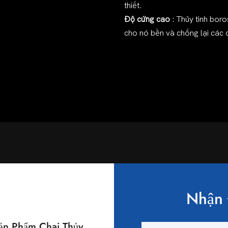
thiết.
Độ cứng cao
: Thủy tinh bor
cho nó bền và chống lại các 
Nhận 
n Phẩm Chai Thủy