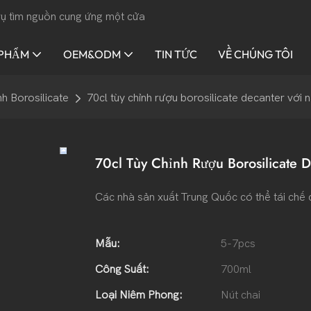
 vụ tìm nguồn cung ứng một cửa
 PHẨM
OEM&ODM
TIN TỨC
VỀ CHÚNG TÔI
nh Borosilicate
70cl tùy chỉnh rượu borosilicate decanter với n
70cl Tùy Chỉnh Rượu Borosilicate 
Các nhà sản xuất Trung Quốc có thể tái chế ch
Mẫu:
5-7pcs
Công Suất:
700ml
Loại Niêm Phong:
Nút chai