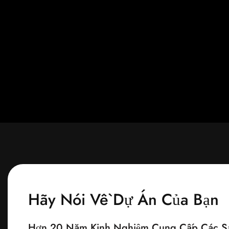
Hãy Nói Về Dự Án Của Bạn
Hơn 20 Năm Kinh Nghiệm Cung Cấp Các Sả