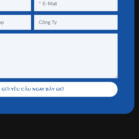
E-Mail
pp
Công Ty
GỬI YÊU CẦU NGAY BÂY GIỜ