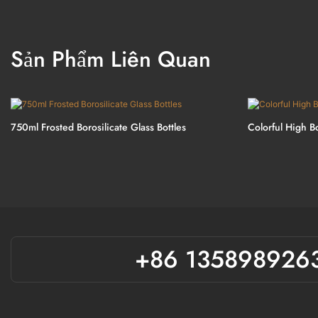
Sản Phẩm Liên Quan
750ml Frosted Borosilicate Glass Bottles
Colorful High Bo
+86 135898926