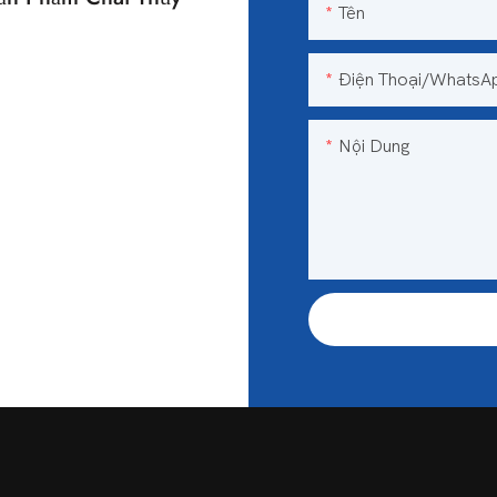
Tên
n
Điện Thoại/WhatsA
Nội Dung