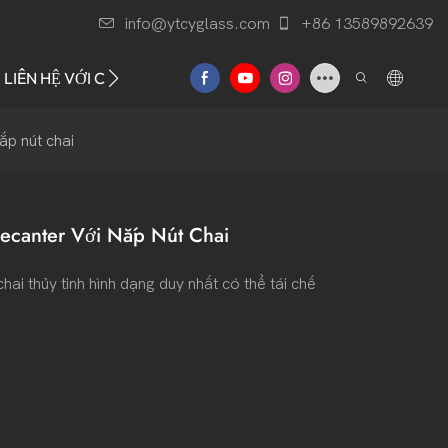
info@ytcyglass.com
+86 13589892639
LIÊN HỆ VỚI CHÚNG TÔI
ắp nút chai
Decanter Với Nắp Nút Chai
ai thủy tinh hình dạng duy nhất có thể tái chế