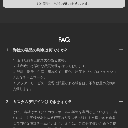
影が現れ、独特の魅力を放ちます。
FAQ
1
御社の製品の利点は何ですか?
A. 優れた品質と競争力のある価格。
B. 生産時には厳密な品質管理を行っております。
C. 設計、開発、生産、組み立て、梱包、出荷までのプロフェッショ
ナルなチームワーク。
D. アフターサービス、品質に問題がある場合は、不良数量の交換を
提供します。
2
カスタムデザインはできますか?
はい。 当社はカスタムガラスボトルの製造を専門としています。 当
社には、お客様があらゆる種類のガラス瓶の設計を支援できる非常
に専門的な設計チームがいます。 または、ご自身で描いた絵をご提