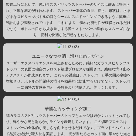
製造工程において、純ガラススピリッツストッパーのサイズは厳密に管理さ
れ、正確な測定が行われます。 ストッパー本体の直径、長さ、形状は、さま
ざまなスピリッツボトルの口とシームレスにドッキングできるように慎重に
設計および調整されています。 これにより、優れた密封性が確保されるだけ
でなく、ボトルの口から抜き差しする際のストッパーの動作もスムーズにな
り、便利で快適な使用感をもたらします。
ユニークなつや消し滑り止めデザイン
ユーザーエクスペリエンスを向上させるために、純粋なガラススピリッツス
トッパーの表面に独自のフロスト処理プロセスが採用され、繊細な滑り止め
テクスチャが作成されます。 これらの質感は、ストッパーと手の間の摩擦を
増加させ、ボトルの開閉時の滑りを効果的に防止するだけでなく、ストッパ
ーに独特の質感を与え、外観をより洗練され、美しくします。
華麗なカッティング加工
純ガラスのスピリッツストッパーのトップとエッジは細かくカットされてお
り、鮮やかな光と滑らかなラインを表現しています。 この切断プロセスは、
ストッパーの全体的な美しさを向上させるだけでなく、ブランドのハイエン
ド品質と絶妙な職人技を実証します。 光が当たるとカット面に華やかな光と