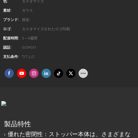
色:
カスタマイズ
素材:
ガラス
ブランド:
昌佑
ロゴ:
カスタマイズされたロゴ印刷
配達時間:
3～4週間
認証:
ISO9001
支払条件:
T/T,L/C
製品特性
優れた密閉性：ストッパー本体は、さまざまな