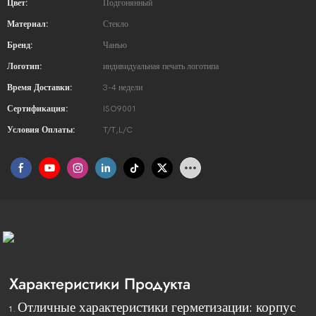
Цвет:
Подгонянный
Материал:
Стекло
Бренд:
Чанъю
Логотип:
индивидуальная печать логотипа
Время Доставки:
3-4 недели
Сертификация:
ISO9001
Условия Оплаты:
T/T,L/C
Характеристики Продукта
Отличные характеристики герметизации: корпус