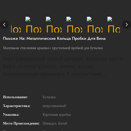
Похоже На: Металлические Кольца Пробки Для Вина
Маленькая стеклянная крышка с хрустальной пробкой для бутылки
Настраиваемый новый дизайн, верхняя часть
бара, стекло Vinolok, ликер, водка,
алюминиевая крышка с Т-покрытием,
синтетические пробки для вина, пробка для
бутылки вина
Использование:
Бутылки
Характеристика:
непроливаемый
Упаковка:
Картонная коробка
Место Происхождения:
Шаньдун, Китай