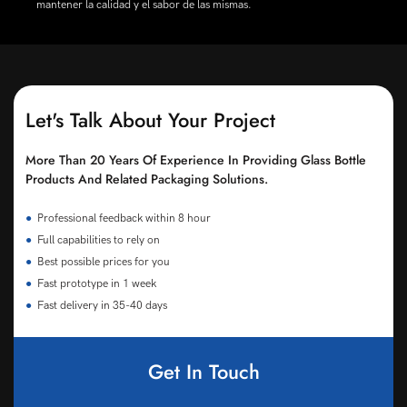
mantener la calidad y el sabor de las mismas.
Let's Talk About Your Project
More Than 20 Years Of Experience In Providing Glass Bottle
Products And Related Packaging Solutions.
●
Professional feedback within 8 hour
●
Full capabilities to rely on
●
Best possible prices for you
●
Fast prototype in 1 week
●
Fast delivery in 35-40 days
Get In Touch