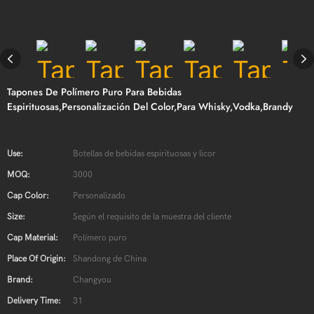
Tapones De Polímero Puro Para Bebidas
Espirituosas,personalización Del Color,para Whisky,Vodka,Brandy
Use:
Botellas de bebidas espirituosas y licor
MOQ:
3000
Cap Color:
Personalizado
Size:
Según el requisito de la muestra del cliente
Cap Material:
Polímero puro
Place Of Origin:
Shandong de China
Brand:
Changyou
Delivery Time:
31