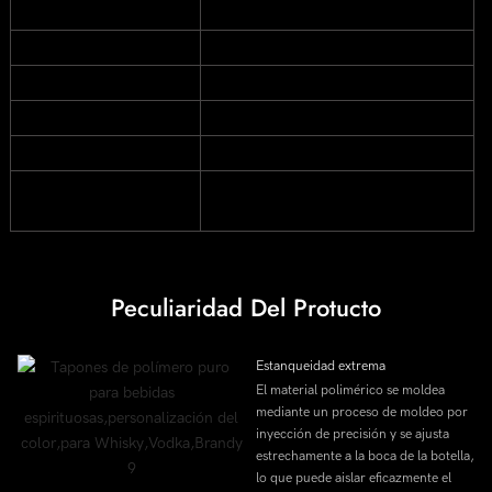
Color
Personalizado
Pedido Personalizado
Aceptar
Lugar Del Origen
Shandong de China
Logotipo
Aceptar
Material
Polímero puro
Tamaño
Según el requisito de la muestra del
cliente
Peculiaridad Del Protucto
Estanqueidad extrema
El material polimérico se moldea
mediante un proceso de moldeo por
inyección de precisión y se ajusta
estrechamente a la boca de la botella,
lo que puede aislar eficazmente el