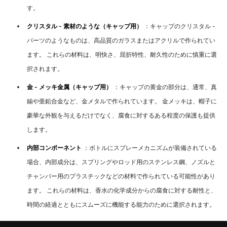
す。
クリスタル - 素材のような（キャップ​​用）
：キャップのクリスタル -
パーツのようなものは、高品質のガラスまたはアクリルで作られてい
ます。 これらの材料は、明快さ、屈折特性、耐久性のために慎重に選
択されます。
金 - メッキ金属（キャップ​​用）
：キャップの黄金の部分は、通常、真
鍮や亜鉛合金など、金メタルで作られています。 金メッキは、帽子に
豪華な外観を与えるだけでなく、腐食に対するある程度の保護も提供
します。
内部コンポーネント
：ボトルにスプレーメカニズムが装備されている
場合、内部成分は、スプリングやロッド用のステンレス鋼、ノズルと
チャンバー用のプラスチックなどの材料で作られている可能性があり
ます。 これらの材料は、香水の化学成分からの腐食に対する耐性と、
時間の経過とともにスムーズに機能する能力のために選択されます。