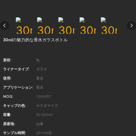
30mlの魅力的な香水ガラスボトル
形状:
丸
ライナータイプ:
ガラス
使用:
香水
アプリケーション:
香水
MOQ:
10000PC
キャップの色:
カスタマイズ
容量:
30-200ml
原産地:
山東
サンプル時間:
25〜30日