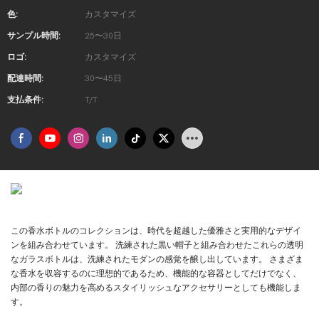
色:
カスタマイズ
サンプル時間:
25〜30日
ロゴ:
カスタマイズ
配達時間:
30〜45日
支払条件:
T/T
製品の紹介
この香水ボトルのコレクションは、時代を超越した優雅さと実用的なデザイ
ンを組み合わせています。 洗練された黒い帽子と組み合わせたこれらの透明
なガラスボトルは、洗練されたモダンの感覚を醸し出しています。 さまざま
な香水を収容するのに理想的であるため、機能的な容器としてだけでなく、
内部の香りの魅力を高めるスタイリッシュなアクセサリーとしても機能しま
す。