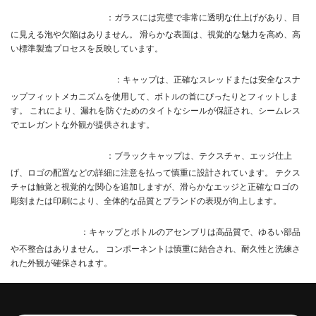
ガラスの透明度と仕上げ
：ガラスには完璧で非常に透明な仕上げがあり、目
に見える泡や欠陥はありません。 滑らかな表面は、視覚的な魅力を高め、高
い標準製造プロセスを反映しています。
キャップ - ボトルフィット
：キャップは、正確なスレッドまたは安全なスナ
ップフィットメカニズムを使用して、ボトルの首にぴったりとフィットしま
す。 これにより、漏れを防ぐためのタイトなシールが保証され、シームレス
でエレガントな外観が提供されます。
キャップデザインの詳細
：ブラックキャップは、テクスチャ、エッジ仕上
げ、ロゴの配置などの詳細に注意を払って慎重に設計されています。 テクス
チャは触覚と視覚的な関心を追加しますが、滑らかなエッジと正確なロゴの
彫刻または印刷により、全体的な品質とブランドの表現が向上します。
アセンブリの品質
：キャップとボトルのアセンブリは高品質で、ゆるい部品
や不整合はありません。 コンポーネントは慎重に結合され、耐久性と洗練さ
れた外観が確保されます。