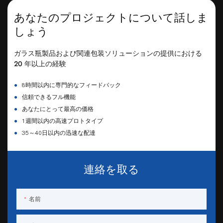
あなたのプロジェクトについて話しま
しょう
ガラス瓶製品および関連包装ソリューションの提供における
20 年以上の経験
●
8時間以内に専門的なフィードバック
●
信頼できるフル機能
●
あなたにとって最高の価格
●
1週間以内の高速プロトタイプ
●
35～40日以内の迅速な配達
連絡を取る
名前