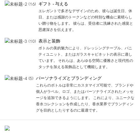
ギフト - 与える
エレガントで多才なデザインのため、彼らは誕生日、休
日、または感謝のトークンなどの特別な機会に素晴らし
い贈り物をします。 彼らは、受信者に洗練された感覚と
思慮深さを伝えます。
表示と装飾
ボトルの美的魅力により、ドレッシングテーブル、バニ
ティユニット、またはガラスキャビネットの表示に適し
ています。 それらは、あらゆる空間に優雅さと現代性の
タッチを加える装飾品として機能します。
パーソナライズとブランディング
これらのボトルは非常にカスタマイズ可能で、ブランドや
個人がラベル、ロゴ、またはパーソナライズされたメッセ
ージを追加できるようにします。 これにより、ユニークな
香水コレクションを作成したり、香水業界でブランディン
グを目的としたりするのに最適です。
製品の詳細