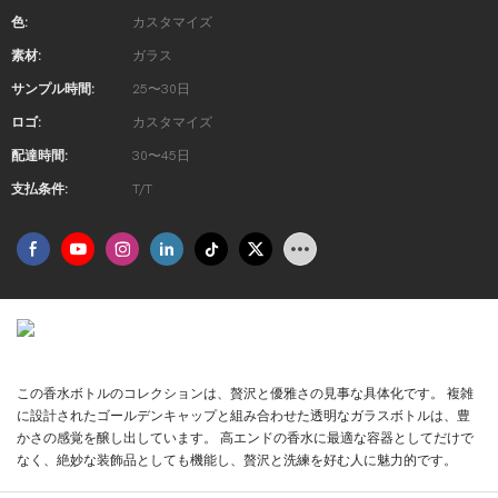
色:
カスタマイズ
素材:
ガラス
サンプル時間:
25〜30日
ロゴ:
カスタマイズ
配達時間:
30〜45日
支払条件:
T/T
製品の紹介
この香水ボトルのコレクションは、贅沢と優雅さの見事な具体化です。 複雑
に設計されたゴールデンキャップと組み合わせた透明なガラスボトルは、豊
かさの感覚を醸し出しています。 高エンドの香水に最適な容器としてだけで
なく、絶妙な装飾品としても機能し、贅沢と洗練を好む人に魅力的です。