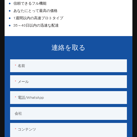
●
信頼できるフル機能
●
あなたにとって最高の価格
●
1週間以内の高速プロトタイプ
●
35～40日以内の迅速な配達
連絡を取る
名前
メール
電話/WhatsApp
会社
コンテンツ