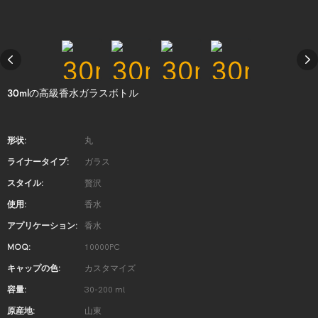
30mlの高級香水ガラスボトル
形状:
丸
ライナータイプ:
ガラス
スタイル:
贅沢
使用:
香水
アプリケーション:
香水
MOQ:
10000PC
キャップの色:
カスタマイズ
容量:
30-200 ml
原産地:
山東