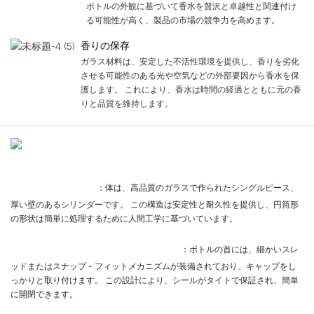
ボトルの外観に基づいて香水を贅沢と卓越性と関連付け
る可能性が高く、製品の市場の競争力を高めます。
香りの保存
ガラス材料は、安定した不活性環境を提供し、香りを劣化
させる可能性のある光や空気などの外部要因から香水を保
護します。 これにより、香水は時間の経過とともに元の香
りと品質を維持します。
製品構造
円筒形のガラスボディ
：体は、高品質のガラスで作られたシングルピース、
厚い壁のあるシリンダーです。 この構造は安定性と耐久性を提供し、円筒形
の形状は簡単に処理するために人間工学に基づいています。
ねじれまたはスナップ - 首をフィットします
：ボトルの首には、細かいスレ
ッドまたはスナップ - フィットメカニズムが装備されており、キャップをし
っかりと取り付けます。 この設計により、シールがタイトで保証され、簡単
に開閉できます。