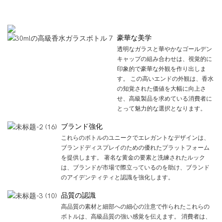
製品の利点
豪華な美学
透明なガラスと華やかなゴールデン
キャップの組み合わせは、視覚的に
印象的で豪華な外観を作り出しま
す。 この高いエンドの外観は、香水
の知覚された価値を大幅に向上さ
せ、高級製品を求めている消費者に
とって魅力的な選択となります。
ブランド強化
これらのボトルのユニークでエレガントなデザインは、
ブランドディスプレイのための優れたプラットフォーム
を提供します。 著名な黄金の要素と洗練されたルック
は、ブランドが市場で際立っているのを助け、ブランド
のアイデンティティと認識を強化します。
品質の認識
高品質の素材と細部への細心の注意で作られたこれらの
ボトルは、高級品質の強い感覚を伝えます。 消費者は、