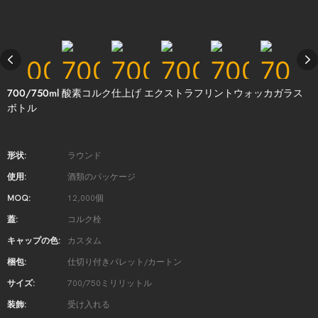
700/750ml 酸素コルク仕上げ エクストラフリントウォッカガラス
ボトル
形状:
ラウンド
使用:
酒類のパッケージ
MOQ:
12,000個
蓋:
コルク栓
キャップの色:
カスタム
梱包:
仕切り付きパレット/カートン
サイズ:
700/750ミリリットル
装飾:
受け入れる