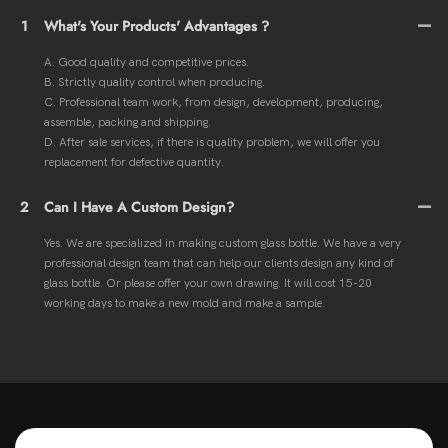
1
What's Your Products' Advantages ?
A. Good quality and competitive prices.
B. Strictly quality control when producing.
C. Professional team work, from design, development, producing,
assemble, packing and shipping.
D. After sale services, if there is quality problem, we will offer you
replacement for defective quantity.
2
Can I Have A Custom Design?
Yes. We are specialized in making custom glass bottle. We have a very
professional design team that can help our clients design any kind of
glass bottle. Or please offer your own drawing. It will cost 15-20
working days to make a new mold and make a sample.