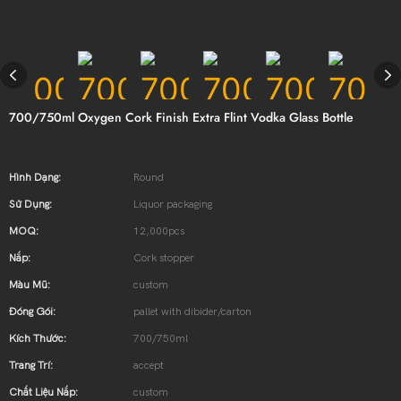
700/750ml Oxygen Cork Finish Extra Flint Vodka Glass Bottle
Hình Dạng:
Round
Sử Dụng:
Liquor packaging
MOQ:
12,000pcs
Nắp:
Cork stopper
Màu Mũ:
custom
Đóng Gói:
pallet with dibider/carton
Kích Thước:
700/750ml
Trang Trí:
accept
Chất Liệu Nắp:
custom