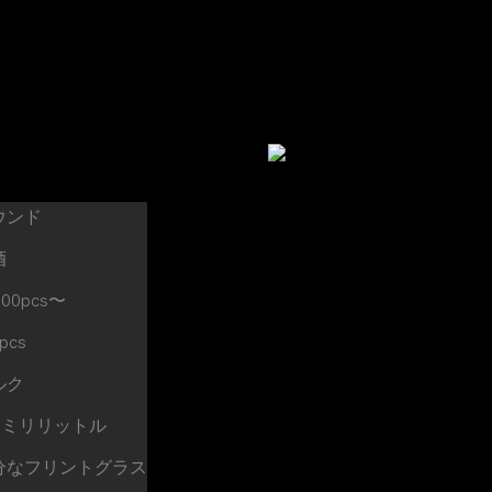
ウンド
酒
000pcs〜
pcs
ルク
50ミリリットル
分なフリントグラス