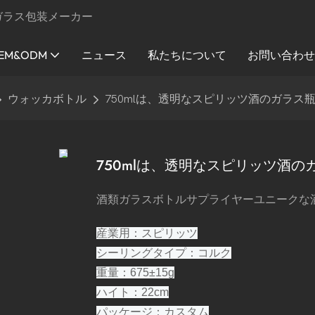
ガラス包装メーカー
EM&ODM
ニュース
私たちについて
お問い合わ
ウォッカボトル
750mlは、透明なスピリッツ酒のガラス
750mlは、透明なスピリッツ酒
酒類ガラスボトルサプライヤーユニークな
産業用：スピリッツ
シーリングタイプ：コルク
重量：675±15g
ハイト：22cm
パッケージ：カスタム