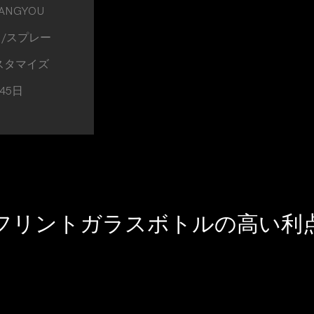
ANGYOU
 /スプレー
スタマイズ
-45日
T/T
フリントガラスボトルの高い利