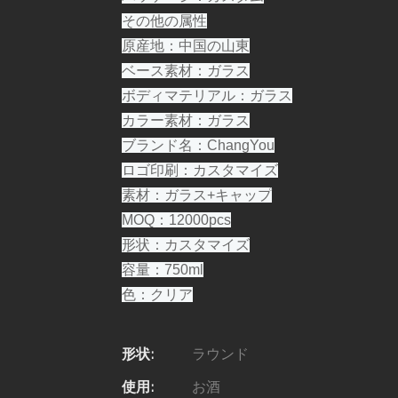
その他の属性
原産地：中国の山東
ベース素材：ガラス
ボディマテリアル：ガラス
カラー素材：ガラス
ブランド名：ChangYou
ロゴ印刷：カスタマイズ
素材：ガラス+キャップ
MOQ：12000pcs
形状：カスタマイズ
容量：750ml
色：クリア
形状:
ラウンド
使用:
お酒