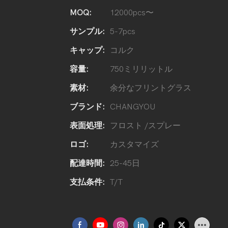
MOQ:
12000pcs〜
サンプル:
5-7pcs
キャップ:
コルク
容量:
750ミリリットル
素材:
余分なフリントグラス
ブランド:
CHANGYOU
表面処理:
フロスト /スプレー
ロゴ:
カスタマイズ
配達時間:
25-45日
支払条件:
T/T