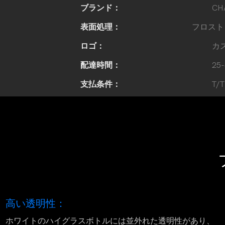
ブランド：
CH
表面処理：
フロスト
ロゴ：
カ
配達時間：
25
支払条件：
高い透明性：
ホワイトのハイグラスボトルには並外れた透明性があり、