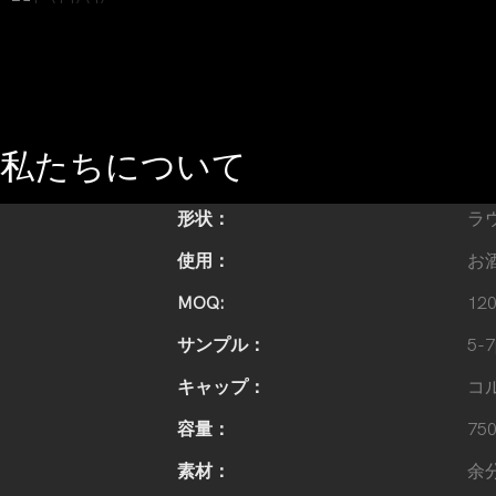
私たちについて
形状：
ラ
使用：
お
MOQ:
12
サンプル：
5-7
キャップ：
コ
容量：
7
素材：
余