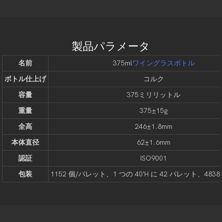
製品パラメータ
名前
375ml
ワイングラスボトル
ボトル仕上げ
コルク
容量
375ミリリットル
重量
375±15g
全高
246±1.8mm
本体直径
62±1.6mm
認証
ISO9001
包装
1152 個/パレット、1 つの 40'H に 42 パレット、48384