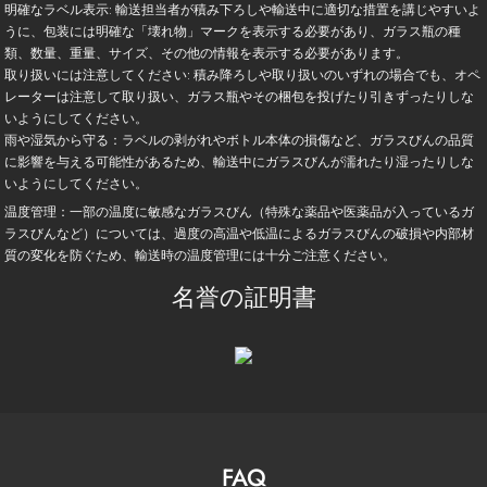
明確なラベル表示: 輸送担当者が積み下ろしや輸送中に適切な措置を講じやすいよ
うに、包装には明確な「壊れ物」マークを表示する必要があり、ガラス瓶の種
類、数量、重量、サイズ、その他の情報を表示する必要があります。
取り扱いには注意してください: 積み降ろしや取り扱いのいずれの場合でも、オペ
レーターは注意して取り扱い、ガラス瓶やその梱包を投げたり引きずったりしな
いようにしてください。
雨や湿気から守る：ラベルの剥がれやボトル本体の損傷など、ガラスびんの品質
に影響を与える可能性があるため、輸送中にガラスびんが濡れたり湿ったりしな
いようにしてください。
温度管理：一部の温度に敏感なガラスびん（特殊な薬品や医薬品が入っているガ
ラスびんなど）については、過度の高温や低温によるガラスびんの破損や内部材
質の変化を防ぐため、輸送時の温度管理には十分ご注意ください。
名誉の証明書
FAQ