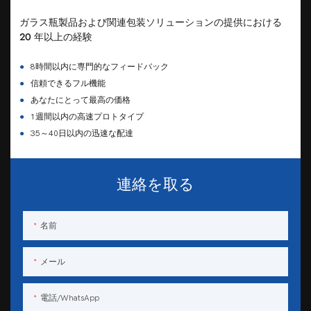
ガラス瓶製品および関連包装ソリューションの提供における
20 年以上の経験
●
8時間以内に専門的なフィードバック
●
信頼できるフル機能
●
あなたにとって最高の価格
●
1週間以内の高速プロトタイプ
●
35～40日以内の迅速な配達
連絡を取る
名前
メール
電話/WhatsApp