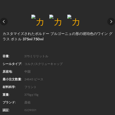
カスタマイズされたボルドー ブルゴーニュの形の琥珀色のワイン グ
ラス ボトル 375ml 750ml
容量:
375ミリリットル
シールタイプ:
コルク/スクリューキャップ
原産地:
中国
最小注文数量:
24843 ピース
材料科学:
フリント
重量:
375g±15g
ブランド:
昌佑
認証:
ISO9001