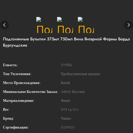
Подгонянные Бутылки 375мл 750мл Вина Янтарной Формы Бордо
Бургундские
Емкость:
375Мл
Тип Уплотнения:
Пробка/винтовая крышка
Место Происхождения:
Китай
Минимальное Количество Заказа:
24843 Кусочки
Материаловедение:
Флинт
Вес:
375 г±15 г
Бренд:
Чанъю
Сертификация:
ISO9001