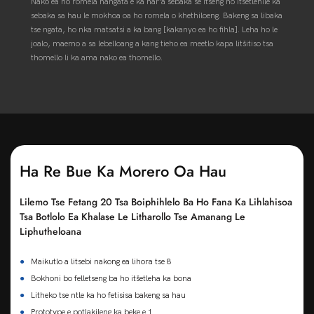
Nako ea ho romela hangata e ka har'a sebaka se itseng ho itšetlehile ka
sebaka sa hau le mokhoa oa ho romela o khethiloeng. Bakeng sa libaka
tse ngata, ho nka matsatsi a ka bang [kakanyo ea ho fihla]. Leha ho le
joalo, maemo a sa lebelloang a kang tieho ea meetlo kapa litšitiso tsa
thomello li ka ama nako ea thomello.
Ha Re Bue Ka Morero Oa Hau
Lilemo Tse Fetang 20 Tsa Boiphihlelo Ba Ho Fana Ka Lihlahisoa
Tsa Botlolo Ea Khalase Le Litharollo Tse Amanang Le
Liphutheloana
●
Maikutlo a litsebi nakong ea lihora tse 8
●
Bokhoni bo felletseng ba ho itšetleha ka bona
●
Litheko tse ntle ka ho fetisisa bakeng sa hau
●
Prototype e potlakileng ka beke e 1