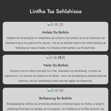
Lintlha Tsa Sehlahisoa
Molala Oa Botlolo
Sebaka se entsoeng ka ho khetheha sa molomo oa botlolo se na le litšobotsi tse
khahlanong le ho apara le ho senya, 'me se ka boloka boemo bo botle bakeng sa
tšebeliso ea nako e telele, ho fokotsa litšenyehelo tsa tlhokomelo.
'Mele Oa Botlolo
Botlolo e na le mela e boreleli le e ntle, sebopeho se ikhethang, moralo oa
ergonomic, ho bonolo ho tšoara le ho lahla, 'me o na le boleng bo phahameng ba
bonono, bo ka hlahellang lihlahisoa tse ngata tse tšoanang.
Botlaaseng Ba Botlolo
Botlaaseng ba botlolo bo amohela phekolo e khahlanong le ho thella, e leng ho
eketsang khohlano le sebaka sa ho kopana, ho ntlafatsa le ho feta botsitso ba