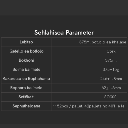
Sehlahisoa Parameter
Lebitso
375ml botlolo ea khalase 
Qetello ea botlolo
Cork
Bokhoni
375ml
Boima ba 'mele
375±15g
Kakaretso ea Bophahamo
246±1.8mm
Bophara ba 'mele
62±1.6mm
Setifikeiti
ISO9001
Sephutheloana
1152pcs / pallet, 42pallets ho 40'H e le 