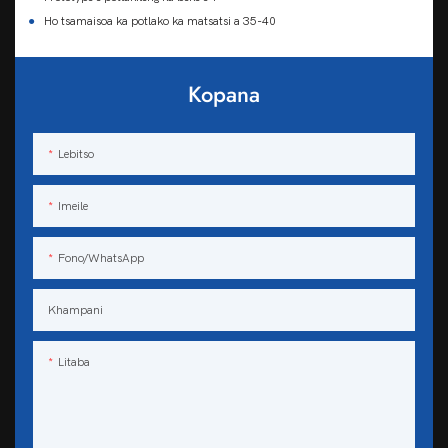
●
Ho tsamaisoa ka potlako ka matsatsi a 35-40
Kopana
Lebitso
Imeile
Fono/WhatsApp
Khampani
Litaba