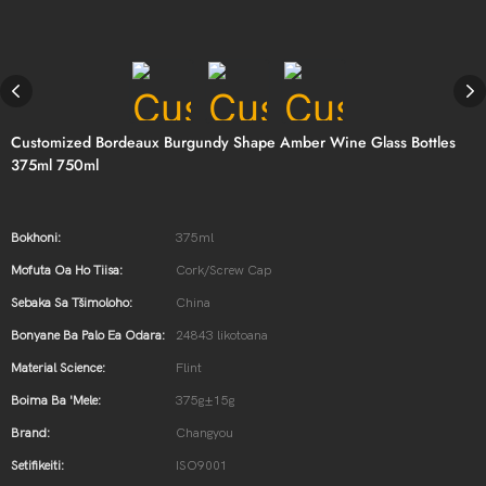
Customized Bordeaux Burgundy Shape Amber Wine Glass Bottles
375ml 750ml
Bokhoni:
375ml
Mofuta Oa Ho Tiisa:
Cork/Screw Cap
Sebaka Sa Tšimoloho:
China
Bonyane Ba Palo Ea Odara:
24843 likotoana
Material Science:
Flint
Boima Ba 'mele:
375g±15g
Brand:
Changyou
Setifikeiti:
ISO9001