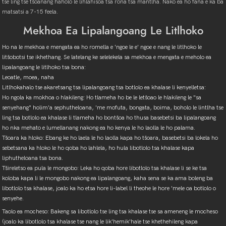
tse ling tse tšoanang haholo le lihlahisoa tsa rona tsa mantlha. Nako ea ho fana e ka ba
matsatsi a 7-15 feela.
Mekhoa Ea Lipalangoang Le Litlhoko
Ho na le mekhoa e mengata ea ho romella e 'ngoe le e' ngoe e nang le litlhoko le
litšobotsi tse ikhethang. Se latelang ke selelekela sa mekhoa e mengata e meholo ea
lipalangoang le litlhoko tsa bona:
Leoatle, moea, naha
Litlhokahalo tse akaretsang tsa lipalangoang tsa botlolo ea khalase li kenyelletsa:
Ho ngola ka mokhoa o hlakileng: Ho tlameha ho be le letšoao le hlakileng le "sa
senyehang" holim'a sephutheloana, 'me mofuta, bongata, boima, boholo le lintlha tse
ling tsa botlolo ea khalase li tlameha ho bontšoa ho thusa basebetsi ba lipalangoang
ho nka mehato e lumellanang nakong ea ho kenya le ho laolla le ho palama.
Tšoara ka hloko: Ebang ke ho laela le ho laolla kapa ho tšoara, basebetsi ba lokela ho
sebetsana ka hloko le ho qoba ho lahlela, ho hula libotlolo tsa khalase kapa
liphutheloana tsa bona.
Tšireletso ea pula le mongobo: Leka ho qoba hore libotlolo tsa khalase li se ke tsa
koloba kapa li le mongobo nakong ea lipalangoang, kaha sena se ka ama boleng ba
libotlolo tsa khalase, joalo ka ho etsa hore li-label li theohe le hore 'mele oa botlolo o
senyehe.
Taolo ea mocheso: Bakeng sa libotlolo tse ling tsa khalase tse sa ameneng le mocheso
(joalo ka libotlolo tsa khalase tse nang le lik'hemik'hale tse khethehileng kapa