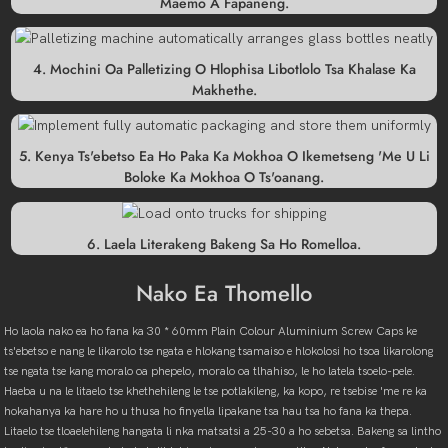
Maemo A Fapaneng.
4. Mochini Oa Palletizing O Hlophisa Libotlolo Tsa Khalase Ka
Makhethe.
5. Kenya Ts'ebetso Ea Ho Paka Ka Mokhoa O Ikemetseng 'me U Li
Boloke Ka Mokhoa O Ts'oanang.
6. Laela Literakeng Bakeng Sa Ho Romelloa.
Nako Ea Thomello
Ho laola nako ea ho fana ka 30 * 60mm Plain Colour Aluminium Screw Caps ke
ts'ebetso e nang le likarolo tse ngata e hlokang tsamaiso e hlokolosi ho tsoa likarolong
tse ngata tse kang moralo oa phepelo, moralo oa tlhahiso, le ho latela tsoelo-pele.
Haeba u na le litaelo tse khethehileng le tse potlakileng, ka kopo, re tsebise 'me re ka
hokahanya ka hare ho u thusa ho finyella lipakane tsa hau tsa ho fana ka thepa.
Litaelo tse tloaelehileng hangata li nka matsatsi a 25-30 a ho sebetsa. Bakeng sa lintho