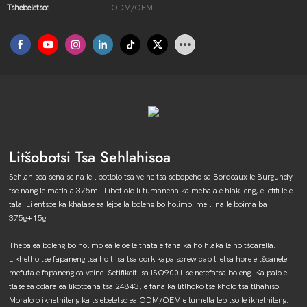
Tshebeletso:
ODM/OEM
Litšobotsi Tsa Sehlahisoa
Sehlahisoa sena se na le libotlolo tsa veine tsa sebopeho sa Bordeaux le Burgundy
tse nang le matla a 375ml. Libotlolo li fumaneha ka mebala e hlakileng, e lefifi le e
tala. Li entsoe ka khalase ea lejoe la boleng bo holimo 'me li na le boima ba
375g±15g.
Thepa ea boleng bo holimo ea lejoe le thata e fana ka ho hlaka le ho tšoarella.
Likhetho tse fapaneng tsa ho tiisa tsa cork kapa screw cap li etsa hore e tšoanele
mefuta e fapaneng ea veine. Setifikeiti sa ISO9001 se netefatsa boleng. Ka palo e
tlase ea odara ea likotoana tsa 24843, e fana ka litlhoko tse kholo tsa tlhahiso.
Moralo o ikhethileng ka ts'ebeletso ea ODM/OEM e lumella lebitso le ikhethileng.