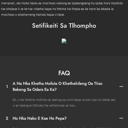
meriana), ela hloko taolo ea mocheso nakong ea lipalangoang ho qoba hore libotlolo
tsa khalase li se ke tsa robeha kapa ho fetoha ha thepa ea ka hare ka lebaka la
mocheso o phahameng haholo kapa o tlase.
Setifikeiti Sa Tlhompho
FAQ
A Na Nka Khetha Mofuta O Khethehileng Oa Tiiso
1
Bakeng Sa Odara Ea Ka?
Ee, o ka khetha mofuta oa sealing oa cork kapa screw cap ho latela seo
u se ratang le litlhoko tsa sehlahisoa sa hau.
2
Ho Nka Nako E Kae Ho Pepa?