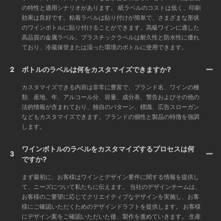
の特性と適用シナリオがあります。 紙ラベルのコストは低く、印刷
効果は良好です。粘着ラベルは貼り付けが簡単で、さまざまな形状
のワインボトルに貼り付けることができます。高級ワインに適した
高品質の金属ラベル。プラスチックラベルは耐久性と防水性に優れ
ており、冷蔵保管または湿った環境のボトルに使用できます。
2
ボトルのラベルは何をカスタマイズできますか?
カスタマイズできる内容は非常に豊富で、ブランド名、ワインの種
類、産地、年、アルコール分、容量、成分表、警告およびその他の
法的情報が含まれており、独自のパターン、標識、広告スローガン
などもカスタマイズできます。ブランドの個性と製品の特徴を強調
します。
ワインボトルのラベルをカスタマイズするプロセスは何
3
ですか?
まず最初に、お客様はワインとデザイン要件に関する情報を提供し
て、ニーズについて私たちに伝えます。 当社のデザインチームは、
お客様のご要望に応じてクリエイティブなデザインを実施し、お客
様にご確認いただくためのデザインドラフトを提供します。 お客様
にデザイン案をご確認いただいた後、製作を進めていきます。 生産