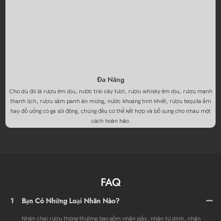
Đa Năng
Cho dù đó là rượu êm dịu, nước trái cây tươi, rượu whisky êm dịu, rượu mạnh
thanh lịch, rượu sâm panh ăn mừng, nước khoáng tinh khiết, rượu tequila ấm
hay đồ uống có ga sôi động, chúng đều có thể kết hợp và bổ sung cho nhau một
cách hoàn hảo.
FAQ
1
Bạn Có Những Loại Nhãn Nào?
Nhãn chai rượu thông thường bao gồm nhãn giấy, nhãn tự dính, nhãn