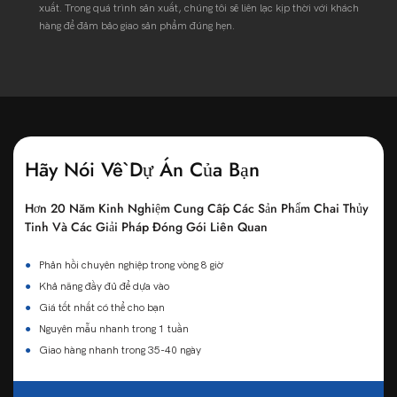
xuất. Trong quá trình sản xuất, chúng tôi sẽ liên lạc kịp thời với khách
hàng để đảm bảo giao sản phẩm đúng hẹn.
Hãy Nói Về Dự Án Của Bạn
Hơn 20 Năm Kinh Nghiệm Cung Cấp Các Sản Phẩm Chai Thủy
Tinh Và Các Giải Pháp Đóng Gói Liên Quan
●
Phản hồi chuyên nghiệp trong vòng 8 giờ
●
Khả năng đầy đủ để dựa vào
●
Giá tốt nhất có thể cho bạn
●
Nguyên mẫu nhanh trong 1 tuần
●
Giao hàng nhanh trong 35-40 ngày