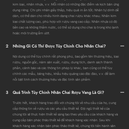
kim loại, nhãn nhựa, v.v. Mỗi nhãn có những đặc điểm và kịch bản ứng
dụng riêng. Chi phí nhãn giấy thấp, hiệu quả in ấn tốt; Nhãn tự dính dễ
dán, có thể dán cho nhiều hình dạng chai rượu khác nhau; Nhãn kim
loại chất lượng cao, phù hợp với rượu vang cao cấp; Nhãn nhựa có độ
bền cao và không thấm nước, có thể sử dụng cho chai lọ trong kho lạnh
hoặc môi trường ẩm ướt.
2
Những Gì Có Thể Được Tùy Chỉnh Cho Nhãn Chai?
Nội dung có thể tùy chỉnh rất phong phú, bao gồm tên thương hiệu, loại
rượu, nguồn gốc, năm sản xuất, rượu, dung tích, danh sách thành
phần, cảnh báo và các thông tin pháp lý khác, bạn cũng có thể tùy
chỉnh các mẫu, bảng hiệu, khẩu hiệu quảng cáo độc đáo, v.v. để làm
nổi bật tính cách thương hiệu và đặc tính sản phẩm.
3
Quá Trình Tùy Chỉnh Nhãn Chai Rượu Vang Là Gì?
Trước hết, khách hàng trao đổi với chúng tôi về nhu cầu của họ, cung
cấp thông tin về rượu và các yêu cầu thiết kế. Đội ngũ thiết kế của
chúng tôi sẽ thực hiện thiết kế sáng tạo theo yêu cầu của khách hàng và
cung cấp bản phác thảo thiết kế để khách hàng xác nhận. Sau khi
khách hàng xác nhận bản phác thảo thiết kế, chúng tôi tiến hành sản