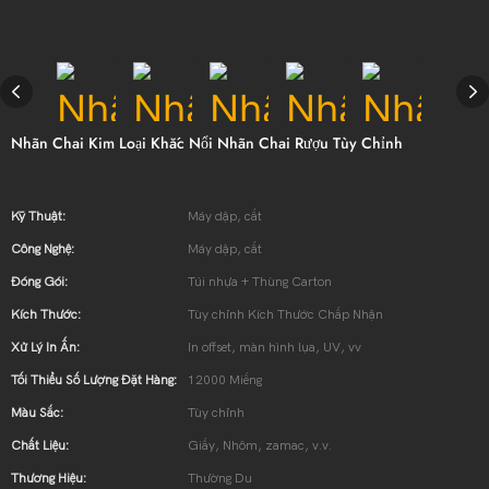
Nhãn Chai Kim Loại Khắc Nổi Nhãn Chai Rượu Tùy Chỉnh
Kỹ Thuật:
Máy dập, cắt
Công Nghệ:
Máy dập, cắt
Đóng Gói:
Túi nhựa + Thùng Carton
Kích Thước:
Tùy chỉnh Kích Thước Chấp Nhận
Xử Lý In Ấn:
In offset, màn hình lụa, UV, vv
Tối Thiểu Số Lượng Đặt Hàng:
12000 Miếng
Màu Sắc:
Tùy chỉnh
Chất Liệu:
Giấy, Nhôm, zamac, v.v.
Thương Hiệu:
Thường Du