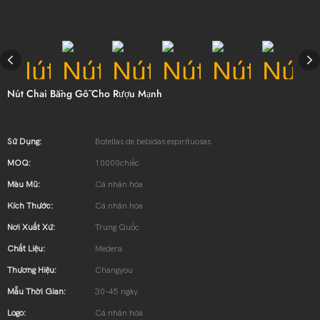
Nút Chai Bằng Gỗ Cho Rượu Mạnh
Sử Dụng:
Botellas de bebidas espirituosas
MOQ:
10000chiếc
Màu Mũ:
Cá nhân hóa
Kích Thước:
Cá nhân hóa
Nơi Xuất Xứ:
Trung Quốc
Chất Liệu:
Medera
Thương Hiệu:
Changyou
Mẫu Thời Gian:
30-45 ngày
Logo:
Cá nhân hóa