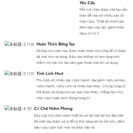
Yêu Cầu
Mỗi nút chặn được chế tạo cẩn
thận để vừa với nhiều loại cổ
chai rượu. Thiết kế chính xác
đảm bảo vừa vặn, giảm thiểu
nguy cơ rò rỉ.
Hoàn Thiện Bằng Tay
Những nút chặn này được hoàn thiện thủ công để có được
bề mặt mịn và bóng. Điều này không chỉ làm tăng tính
thẩm mỹ mà còn tạo cảm giác thoải mái khi sử dụng.
Tính Linh Hoạt
Phù hợp với nhiều loại rượu mạnh, bao gồm rượu whisky,
rượu mạnh, rượu rum và nhiều loại khác. Chúng cũng có
thể được sử dụng cho các loại chai khác, chẳng hạn như
chai rượu hoặc bình đựng trang trí.
Cơ Chế Niêm Phong
Đáy của nút chặn được thiết kế với bề mặt bịt kín đặc biệt.
Bề mặt này được xử lý để có khả năng bịt kín tốt hơn, đảm
bảo rượu luôn tươi mới và được bảo vệ.