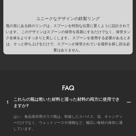
ユニークなデザインの鉄製リング
瓶の首にある鉄のリングは、スプーンを特別な位置に置くように設計されて
います。 このデザインはスプーンの保管を容易にするだけでなく、保管タン
ク全体をよりすっきりと美しくします。 スプーンを使用する必要があるとき
は、そっと持ち上げるだけで、スプーンが保管されている場所を探し回る必
要はありません。
FAQ
これらの瓶は乾いた材料と湿った材料の両方に使用でき
1
ますか?
はい、食品保存用ガラス瓶は、乾燥したスパイス、塩、キャンディ
ーだけでなく、ウェットソースや漬物など、幅広い食材の保存に適
しています。