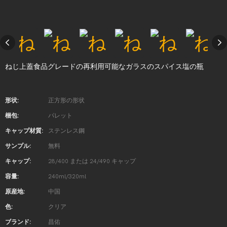
ねじ上蓋食品グレードの再利用可能なガラスのスパイス塩の瓶
形状:
正方形の形状
梱包:
パレット
キャップ材質:
ステンレス鋼
サンプル:
無料
キャップ:
28/400 または 24/490 キャップ
容量:
240ml/320ml
原産地:
中国
色:
クリア
ブランド:
昌佑