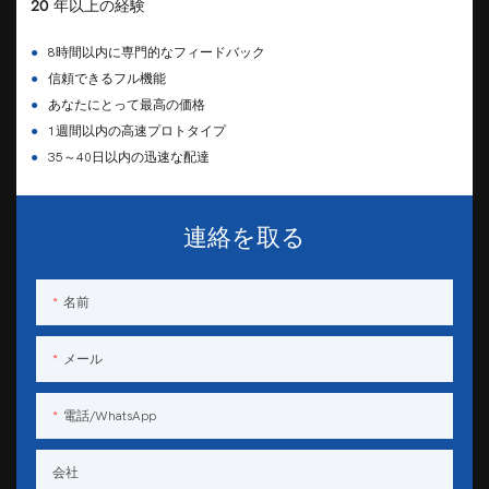
20 年以上の経験
●
8時間以内に専門的なフィードバック
●
信頼できるフル機能
●
あなたにとって最高の価格
●
1週間以内の高速プロトタイプ
●
35～40日以内の迅速な配達
連絡を取る
名前
メール
電話/WhatsApp
会社