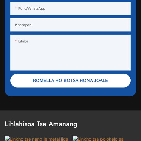
Fono/WhatsApp
Khampani
Litaba
ROMELLA HO BOTSA HONA JOALE
Lihlahisoa Tse Amanang