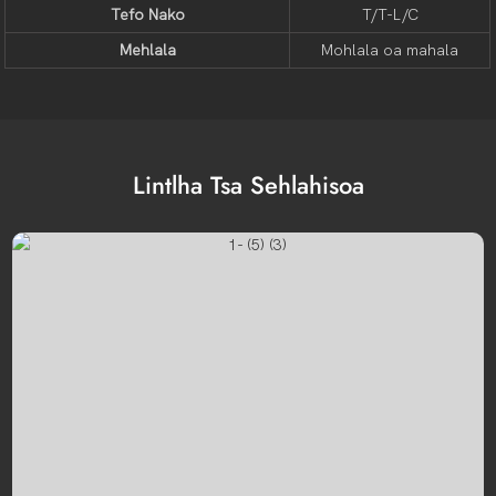
Tefo Nako
T/T-L/C
Mehlala
Mohlala oa mahala
Lintlha Tsa Sehlahisoa