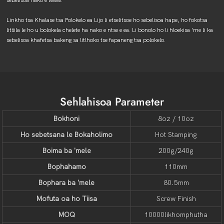
Linkho tsa Khalase tsa Polokelo ea Lijo li etselitsoe ho sebelisoa hape, ho fokotsa
litšila le ho u bolokela chelete ha nako e ntse e ea. Li bonolo ho li hloekisa 'me li ka
sebelisoa khafetsa bakeng sa litlhoko tse fapaneng tsa polokelo.
Sehlahisoa Parameter
Bokhoni
8oz / 10oz
Ho sebetsana le Bokaholimo
Hot Stamping
Boima ba 'mele
200g/240g
Bophahamo
110mm
Bophara ba 'mele
80.5mm
Mofuta oa ho Tiisa
Screw Finish
MOQ
10000likhomphutha