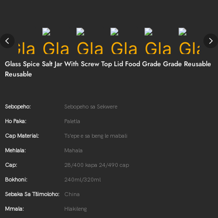
Glass Spice Salt Jar With Screw Top Lid Food Grade Grade Reusable
Reusable
Sebopeho:
Sebopeho sa Sekwere
Ho Paka:
Paletla
Cap Material:
Ts'epe e sa beng le mabali
Mehlala:
Mahala
Cap:
28/400 kapa 24/490 cap
Bokhoni:
240ml/320ml
Sebaka Sa Tšimoloho:
China
Mmala:
Hlakileng