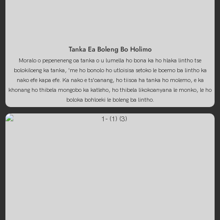
Tanka Ea Boleng Bo Holimo
Moralo o pepeneneng oa tanka o u lumella ho bona ka ho hlaka lintho tse
bolokiloeng ka tanka, 'me ho bonolo ho utloisisa setoko le boemo ba lintho ka
nako efe kapa efe. Ka nako e ts'oanang, ho tiisoa ha tanka ho molemo, e ka
khonang ho thibela mongobo ka katleho, ho thibela likokoanyana le monko, le ho
boloka bohloeki le boleng ba lintho.