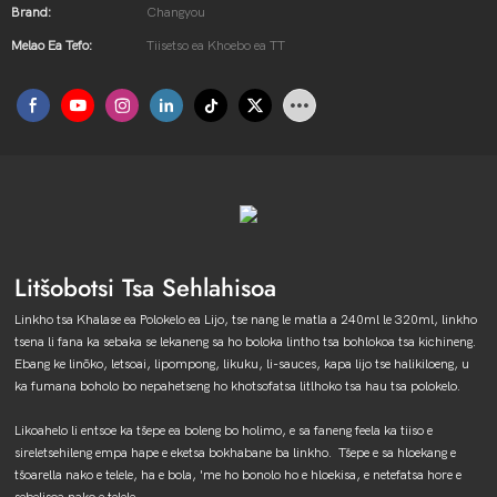
Brand:
Changyou
Melao Ea Tefo:
Tiisetso ea Khoebo ea TT
Litšobotsi Tsa Sehlahisoa
Linkho tsa Khalase ea Polokelo ea Lijo, tse nang le matla a 240ml le 320ml, linkho
tsena li fana ka sebaka se lekaneng sa ho boloka lintho tsa bohlokoa tsa kichineng.
Ebang ke linōko, letsoai, lipompong, likuku, li-sauces, kapa lijo tse halikiloeng, u
ka fumana boholo bo nepahetseng ho khotsofatsa litlhoko tsa hau tsa polokelo.
Likoahelo li entsoe ka tšepe ea boleng bo holimo, e sa faneng feela ka tiiso e
sireletsehileng empa hape e eketsa bokhabane ba linkho. Tšepe e sa hloekang e
tšoarella nako e telele, ha e bola, 'me ho bonolo ho e hloekisa, e netefatsa hore e
sebelisoa nako e telele.