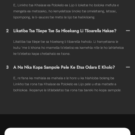
E, Linkho tsa Khalase ea Polokelo ea Lijo li loketse ho boloka mefuta e
mengata ea metsoako, ho kenyeletsoa linoko tse omeletseng, letsoai,
lipompong, le li-sauces tse metsi le lijo tse halikiloeng.
2
Likatiba Tsa Tšepe Tse Sa Hloekang Li Tšoarella Hakae?
Likatiba tsa tšepe tse sa hloekang li tšoarella haholo. Li hanyetsana le
kutu 'me li khona ho mamella ts'ebeliso ea kamehla ntle le ho lahleheloa
ke ts'ebetso kapa chebahalo ea tsona.
3
A Na Nka Kopa Sampole Pele Ke Etsa Odara E Kholo?
E, re fana ka mehlala ea mahala e le hore u ka hlahloba boleng ba
Linkho tsa rona tsa Khalase ea Polokelo ea Lijo pele u etsa matsete a
bohlokoa. Ikopanye le litšebeletso tsa rona tsa bareki ho kopa sampole.