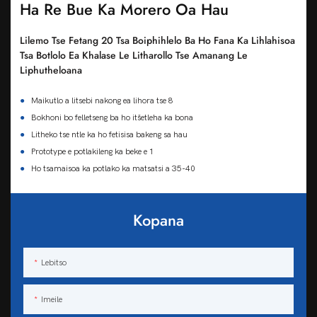
Ha Re Bue Ka Morero Oa Hau
Lilemo Tse Fetang 20 Tsa Boiphihlelo Ba Ho Fana Ka Lihlahisoa
Tsa Botlolo Ea Khalase Le Litharollo Tse Amanang Le
Liphutheloana
●
Maikutlo a litsebi nakong ea lihora tse 8
●
Bokhoni bo felletseng ba ho itšetleha ka bona
●
Litheko tse ntle ka ho fetisisa bakeng sa hau
●
Prototype e potlakileng ka beke e 1
●
Ho tsamaisoa ka potlako ka matsatsi a 35-40
Kopana
Lebitso
Imeile