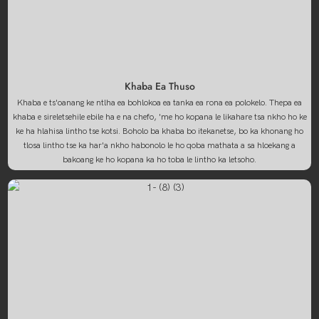
Khaba Ea Thuso
Khaba e ts'oanang ke ntlha ea bohlokoa ea tanka ea rona ea polokelo. Thepa ea
khaba e sireletsehile ebile ha e na chefo, 'me ho kopana le likahare tsa nkho ho ke
ke ha hlahisa lintho tse kotsi. Boholo ba khaba bo itekanetse, bo ka khonang ho
tlosa lintho tse ka har'a nkho habonolo le ho qoba mathata a sa hloekang a
bakoang ke ho kopana ka ho toba le lintho ka letsoho.