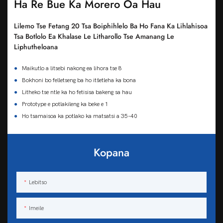
Ha Re Bue Ka Morero Oa Hau
Lilemo Tse Fetang 20 Tsa Boiphihlelo Ba Ho Fana Ka Lihlahisoa
Tsa Botlolo Ea Khalase Le Litharollo Tse Amanang Le
Liphutheloana
●
Maikutlo a litsebi nakong ea lihora tse 8
●
Bokhoni bo felletseng ba ho itšetleha ka bona
●
Litheko tse ntle ka ho fetisisa bakeng sa hau
●
Prototype e potlakileng ka beke e 1
●
Ho tsamaisoa ka potlako ka matsatsi a 35-40
Kopana
Lebitso
Imeile