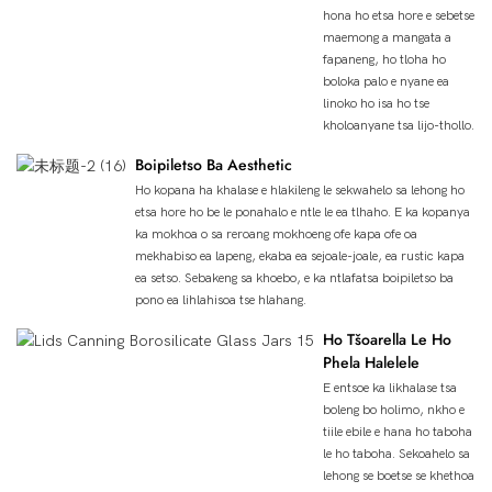
hona ho etsa hore e sebetse
maemong a mangata a
fapaneng, ho tloha ho
boloka palo e nyane ea
linoko ho isa ho tse
kholoanyane tsa lijo-thollo.
Boipiletso Ba Aesthetic
Ho kopana ha khalase e hlakileng le sekwahelo sa lehong ho
etsa hore ho be le ponahalo e ntle le ea tlhaho. E ka kopanya
ka mokhoa o sa reroang mokhoeng ofe kapa ofe oa
mekhabiso ea lapeng, ekaba ea sejoale-joale, ea rustic kapa
ea setso. Sebakeng sa khoebo, e ka ntlafatsa boipiletso ba
pono ea lihlahisoa tse hlahang.
Ho Tšoarella Le Ho
Phela Halelele
E entsoe ka likhalase tsa
boleng bo holimo, nkho e
tiile ebile e hana ho taboha
le ho taboha. Sekoahelo sa
lehong se boetse se khethoa