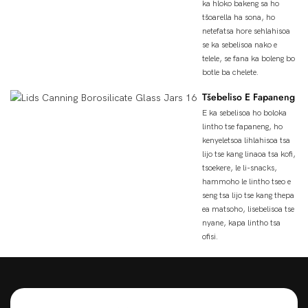
ka hloko bakeng sa ho
tšoarella ha sona, ho
netefatsa hore sehlahisoa
se ka sebelisoa nako e
telele, se fana ka boleng bo
botle ba chelete.
Tšebeliso E Fapaneng
E ka sebelisoa ho boloka
lintho tse fapaneng, ho
kenyeletsoa lihlahisoa tsa
lijo tse kang linaoa tsa kofi,
tsoekere, le li-snacks,
hammoho le lintho tseo e
seng tsa lijo tse kang thepa
ea matsoho, lisebelisoa tse
nyane, kapa lintho tsa
ofisi.