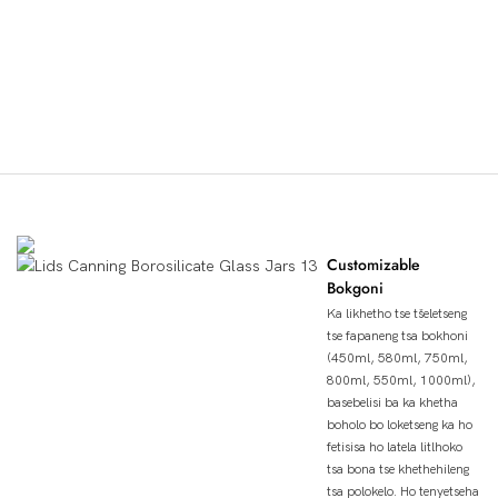
Melemo Ea Sehlahisoa
Customizable
Bokgoni
Ka likhetho tse tšeletseng
tse fapaneng tsa bokhoni
(450ml, 580ml, 750ml,
800ml, 550ml, 1000ml),
basebelisi ba ka khetha
boholo bo loketseng ka ho
fetisisa ho latela litlhoko
tsa bona tse khethehileng
tsa polokelo. Ho tenyetseha