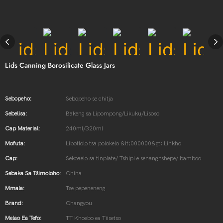
Lids Canning Borosilicate Glass Jars
Sebopeho:
Sebopeho se chitja
Sebelisa:
Bakeng sa Lipompong/Likuku/Lisoso
Cap Material:
240ml/320ml
Mofuta:
Libotlolo tsa polokelo &lt;000000&gt; Linkho
Cap:
Sekoaelo sa tinplate/ Tshipi e senang tshepe/ bamboo
Sebaka Sa Tšimoloho:
China
Mmala:
Tse pepeneneng
Brand:
Changyou
Melao Ea Tefo:
TT Khoebo ea Tiisetso