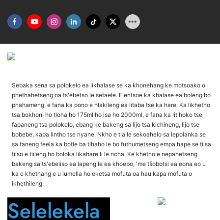
Kenyelletso Ea Sehlahisoa
Sebaka sena sa polokelo ea likhalase se ka khonehang ke motsoako o
phethahetseng oa ts'ebetso le setaele. E entsoe ka khalase ea boleng bo
phahameng, e fana ka pono e hlakileng ea litaba tse ka hare. Ka likhetho
tsa bokhoni ho tloha ho 175ml ho isa ho 2000ml, e fana ka litlhoko tse
fapaneng tsa polokelo, ebang ke bakeng sa lijo tsa kichineng, lijo tse
bobebe, kapa lintho tse nyane. Nkho e tla le sekoahelo sa lepolanka se
sa faneng feela ka botle ba tlhaho le bo futhumetseng empa hape se tiisa
tiiso e tiileng ho boloka likahare li le ncha. Ke khetho e nepahetseng
bakeng sa ts'ebeliso ea lapeng le ea khoebo, 'me tšobotsi ea eona eo u
ka e khethang e u lumella ho eketsa mofuta oa hau kapa mofuta o
ikhethileng.
Selelekela