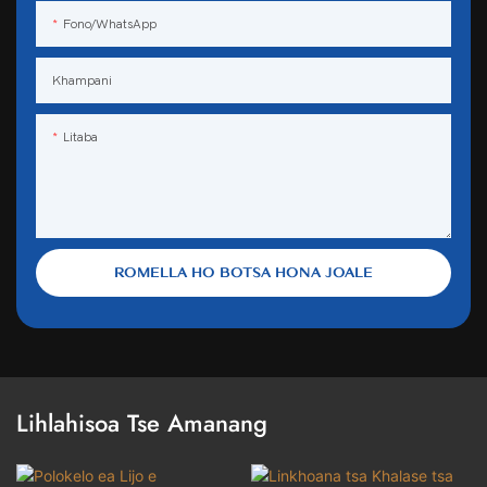
Fono/WhatsApp
Khampani
Litaba
ROMELLA HO BOTSA HONA JOALE
Lihlahisoa Tse Amanang