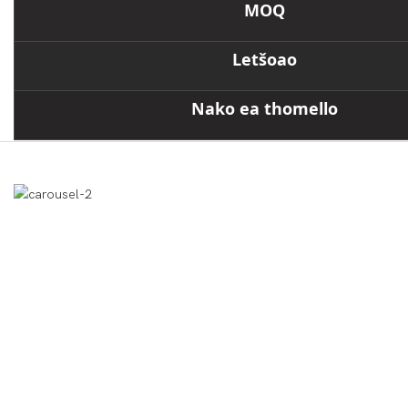
MOQ
Letšoao
Nako ea thomello
Pontšo Ea Sehlahisoa