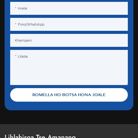
Imeile
Fono/WhatsApp
Khampani
Litaba
ROMELLA HO BOTSA HONA JOALE
Lihlahisoa Tse Amanang