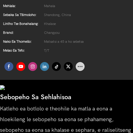
Mehlala:
Mahala
Sebaka Sa Tšimoloho:
Shandong, China
Lintho Tse Bonahalang:
Khalase
Brand:
Changyou
Nako Ea Thomello:
Matsatsi a 45 a ho sebetsa
Melao Ea Tefo:
T/T
Sebopeho Sa Sehlahisoa
Katleho ea botlolo e theohile ka matla a eona a
hloekileng le sebopeho sa eona se phahameng,
sebopeho sa eona sa khalase e sephara, e raliselitseng