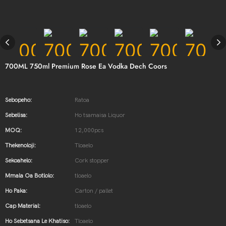
700ML 750ml Premium Rose Ea Vodka Dech Coors
Sebopeho:
Ratoa
Sebelisa:
Ho tsamaisa Liquor
MOQ:
12,000pcs
Thekenoloji:
Tloaelo
Sekoahelo:
Cork stopper
Mmala Oa Botlolo:
tloaelo
Ho Paka:
Carton / pallet
Cap Material:
tloaelo
Ho Sebetsana Le Khatiso:
Tloaelo