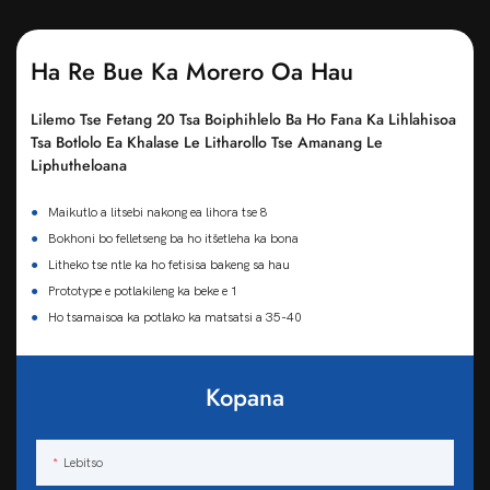
Ha Re Bue Ka Morero Oa Hau
Lilemo Tse Fetang 20 Tsa Boiphihlelo Ba Ho Fana Ka Lihlahisoa
Tsa Botlolo Ea Khalase Le Litharollo Tse Amanang Le
Liphutheloana
●
Maikutlo a litsebi nakong ea lihora tse 8
●
Bokhoni bo felletseng ba ho itšetleha ka bona
●
Litheko tse ntle ka ho fetisisa bakeng sa hau
●
Prototype e potlakileng ka beke e 1
●
Ho tsamaisoa ka potlako ka matsatsi a 35-40
Kopana
Lebitso