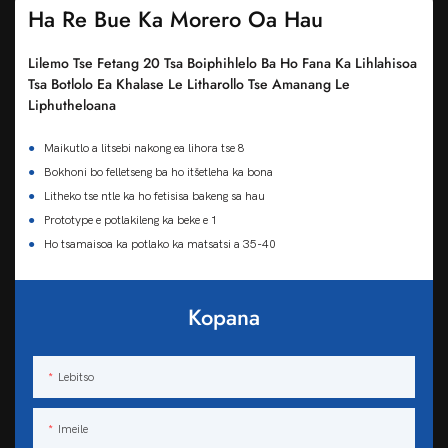
Ha Re Bue Ka Morero Oa Hau
Lilemo Tse Fetang 20 Tsa Boiphihlelo Ba Ho Fana Ka Lihlahisoa
Tsa Botlolo Ea Khalase Le Litharollo Tse Amanang Le
Liphutheloana
●
Maikutlo a litsebi nakong ea lihora tse 8
●
Bokhoni bo felletseng ba ho itšetleha ka bona
●
Litheko tse ntle ka ho fetisisa bakeng sa hau
●
Prototype e potlakileng ka beke e 1
●
Ho tsamaisoa ka potlako ka matsatsi a 35-40
Kopana
Lebitso
Imeile