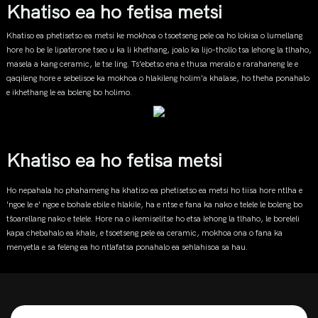
Khatiso ea ho fetisa metsi
Khatiso ea phetisetso ea metsi ke mokhoa o tsoetseng pele oa ho lokisa o lumellang
hore ho be le lipaterone tseo u ka li khethang, joalo ka lijo-thollo tsa lehong la tlhaho,
masela a kang ceramic, le tse ling. Ts'ebetso ena e thusa meralo e rarahaneng le e
qaqileng hore e sebelisoe ka mokhoa o hlakileng holim'a khalase, ho theha ponahalo
e ikhethang le ea boleng bo holimo.
Ho nepahala ho phahameng ha khatiso ea phetisetso ea metsi ho tiisa hore ntlha e
'ngoe le e' ngoe e bohale ebile e hlakile, ha e ntse e fana ka nako e telele le boleng bo
tšoarellang nako e telele. Hore na o ikemiselitse ho etsa lehong la tlhaho, le boreleli
kapa chebahalo ea khale, e tsoetseng pele ea ceramic, mokhoa ona o fana ka
menyetla e sa feleng ea ho ntlafatsa ponahalo ea sehlahisoa sa hau.