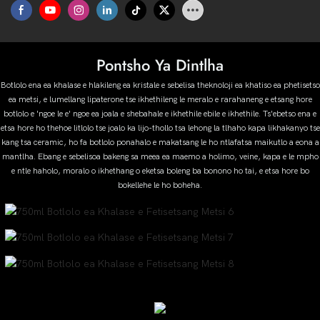
Pontsho Ya Dintlha
Botlolo ena ea khalase e hlakileng ea kristale e sebelisa theknoloji ea khatiso ea phetisetso
ea metsi, e lumellang lipaterone tse ikhethileng le meralo e rarahaneng e etsang hore
botlolo e 'ngoe le e' ngoe ea joala e shebahale e ikhethile ebile e ikhethile. Ts'ebetso ena e
etsa hore ho thehoe litlolo tse joalo ka lijo-thollo tsa lehong la tlhaho kapa likhakanyo tse
kang tsa ceramic, ho fa botlolo ponahalo e makatsang le ho ntlafatsa maikutlo a eona a
mantlha. Ebang e sebelisoa bakeng sa meea ea maemo a holimo, veine, kapa e le mpho
e ntle haholo, moralo o ikhethang o eketsa boleng ba bonono ho tai, e etsa hore bo
bokellehe le ho boheha.