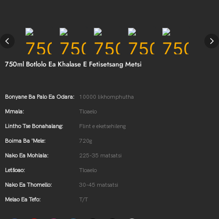
750ml Botlolo Ea Khalase E Fetisetsang Metsi
Bonyane Ba Palo Ea Odara:
10000 likhomphutha
Mmala:
Tloaelo
Lintho Tse Bonahalang:
Flint e eketsehileng
Boima Ba 'mele:
720g
Nako Ea Mohlala:
225-35 matsatsi
Letšoao:
Tloaelo
Nako Ea Thomello:
30-45 matsatsi
Melao Ea Tefo:
T/T