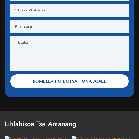
Fono/WhatsApp
Khampani
Litaba
ROMELLA HO BOTSA HONA JOALE
Lihlahisoa Tse Amanang