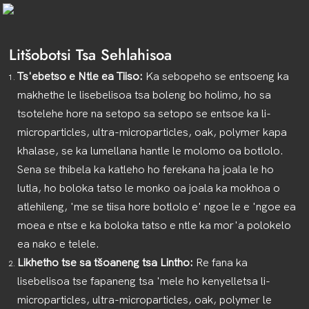
Litšobotsi Tsa Sehlahisoa
Ts'ebetso e Ntle ea Tiiso:
Ka sebopeho se entsoeng ka
makhethe le lisebelisoa tsa boleng bo holimo, ho sa
tsotelehe hore na setopo sa setopo se entsoe ka li-
microparticles, ultra-microparticles, oak, polymer kapa
khalase, se ka lumellana hantle le molomo oa botlolo.
Sena se thibela ka katleho ho ferekana ha joala le ho
lutla, ho boloka tatso le monko oa joala ka mokhoa o
atlehileng, 'me se tiisa hore botlolo e' ngoe le e 'ngoe ea
moea e ntse e ka boloka tatso e ntle ka mor'a polokelo
ea nako e telele.
Likhetho tse sa tšoaneng tsa Lintho:
Re fana ka
lisebelisoa tse fapaneng tsa 'mele ho kenyelletsa li-
microparticles, ultra-microparticles, oak, polymer le