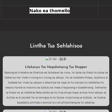
Nako ea thomello
Lintlha Tsa Sehlahisoa
Litekanyo Tse Nepahetseng Tsa Stopper
Nakong ea ts'ebetso ea tlhahiso ea likhalase tsa rona, ho laola ka thata ho etsoa ka
litekanyo tsa 'mele o mong le o mong oa setopo. Ho sa tsotelehe thepa, bophara le
bolelele ba 'mele oa setopo li lekantsoe ka nepo le ho lokisoa ho netefatsa ho
lekana hantle le melomo ea botlolo ea meea e fapaneng e tloaelehileng. Sekhahla
se thata ha se ntlafatse feela phello ea ho tiisa empa hape se etsa hore setopo se
ikutloe se le boreleli ha se kenngoa le ho tlosoa molomong oa botlolo, se tlisetsa
basebelisi phihlelo e bonolo le e phutholohileng ea ho sebelisa.