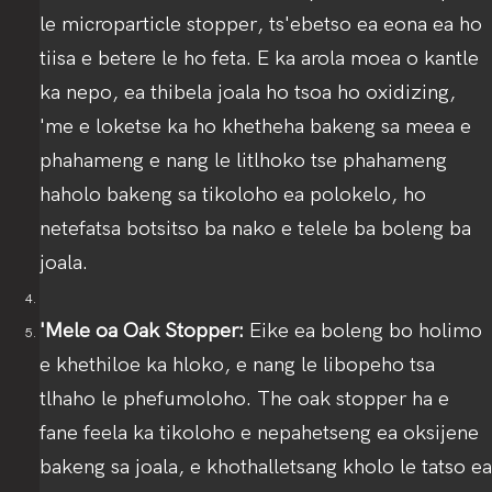
le microparticle stopper, ts'ebetso ea eona ea ho
tiisa e betere le ho feta. E ka arola moea o kantle
ka nepo, ea thibela joala ho tsoa ho oxidizing,
'me e loketse ka ho khetheha bakeng sa meea e
phahameng e nang le litlhoko tse phahameng
haholo bakeng sa tikoloho ea polokelo, ho
netefatsa botsitso ba nako e telele ba boleng ba
joala.
'Mele oa Oak Stopper:
Eike ea boleng bo holimo
e khethiloe ka hloko, e nang le libopeho tsa
tlhaho le phefumoloho. The oak stopper ha e
fane feela ka tikoloho e nepahetseng ea oksijene
bakeng sa joala, e khothalletsang kholo le tatso ea