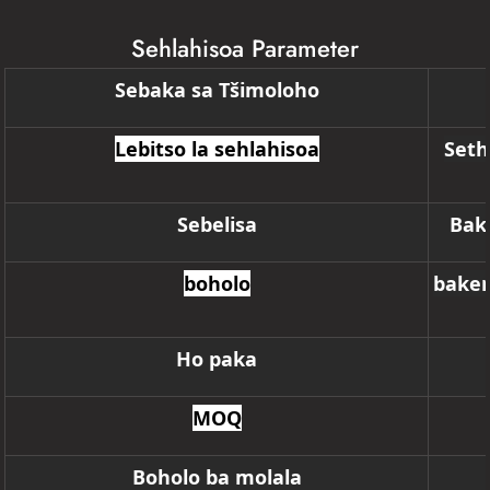
Sehlahisoa Parameter
Sebaka sa Tšimoloho
Lebitso la sehlahisoa
Seth
Sebelisa
Bake
boholo
baken
Ho paka
MOQ
Boholo ba molala