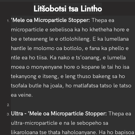
Litšobotsi tsa Lintho
'Mele oa Microparticle Stopper:
Thepa ea
microparticle e sebelisoa ka ho khetheha hore e
be e teteaneng le e otlolohileng. E ka lumellana
hantle le molomo oa botlolo, e fana ka phello e
ntle ea ho tiisa. Ka nako e ts'oanang, e lumella
moea o monyenyane hore o kopane le tai ho isa
tekanyong e itseng, e leng thuso bakeng sa ho
tsofala butle ha joala, ho matlafatsa tatso le tatso
ea veine.
Ultra - 'Mele oa Microparticle Stopper:
Thepa ea
ultra-microparticle e na le sebopeho sa
likaroloana tse thata haholoanyane. Ha ho bapisoa