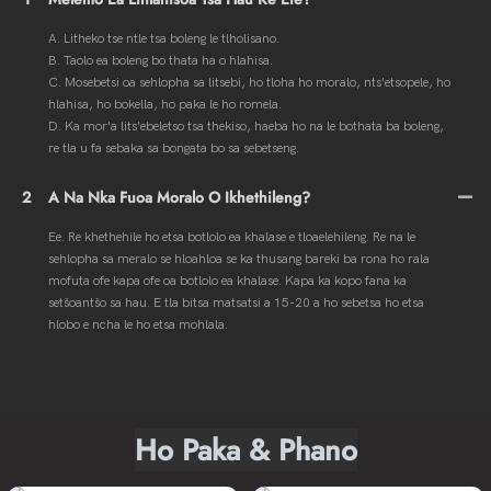
A. Litheko tse ntle tsa boleng le tlholisano.
B. Taolo ea boleng bo thata ha o hlahisa.
C. Mosebetsi oa sehlopha sa litsebi, ho tloha ho moralo, nts'etsopele, ho
hlahisa, ho bokella, ho paka le ho romela.
D. Ka mor'a lits'ebeletso tsa thekiso, haeba ho na le bothata ba boleng,
re tla u fa sebaka sa bongata bo sa sebetseng.
2
A Na Nka Fuoa Moralo O Ikhethileng?
Ee. Re khethehile ho etsa botlolo ea khalase e tloaelehileng. Re na le
sehlopha sa meralo se hloahloa se ka thusang bareki ba rona ho rala
mofuta ofe kapa ofe oa botlolo ea khalase. Kapa ka kopo fana ka
setšoantšo sa hau. E tla bitsa matsatsi a 15-20 a ho sebetsa ho etsa
hlobo e ncha le ho etsa mohlala.
Ho Paka & Phano