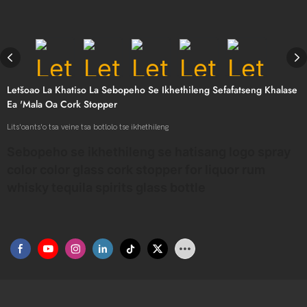
Letšoao La Khatiso La Sebopeho Se Ikhethileng Sefafatseng Khalase
Ea 'mala Oa Cork Stopper
Lits'oants'o tsa veine tsa botlolo tse ikhethileng
Sebopeho se ikhethileng se hatisang logo spray
color color glass cork stopper for liquor rum
whisky tequila spirits glass bottle