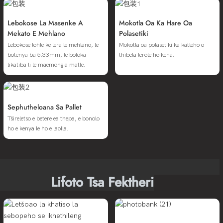
Lebokose La Masenke A
Mokotla Oa Ka Hare Oa
Mekato E Mehlano
Polasetiki
Lebokose lohle ke lera le mehlano, le
Mokotla oa polasetiki ka katleho o
botenya ba 5.33mm, le boloka
thibela lerōle ho kena.
likatiba li le maemong a matle.
Sephutheloana Sa Pallet
Tšireletso e betere ea thepa, e bonolo
ho e kenya le ho e laolla.
Lifoto Tsa Fektheri