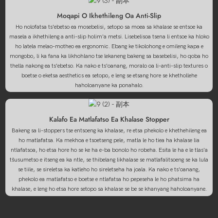
Moqapi O Ikhethileng Oa Anti-Slip
Ho nolofatsa ts'ebetso ea mosebelisi, setopo sa moea sa khalase se entsoe ka
masela a ikhethileng a anti-slip holim'a metsi. Lisebelisoa tsena li entsoe ka hloko
ho latela melao-motheo ea ergonomic. Ebang ke tikolohong e omileng kapa e
mongobo, li ka fana ka likhohlano tse lekaneng bakeng sa basebelisi, ho qoba ho
thella nakong ea ts'ebetso. Ka nako e ts'oanang, moralo oa li-anti-slip textures o
boetse o eketsa aesthetics ea setopo, e leng se etsang hore se khethollehe
haholoanyane ka ponahalo.
Kalafo Ea Matlafatso Ea Khalase Stopper
Bakeng sa li-stoppers tse entsoeng ka khalase, re etsa phekolo e khethehileng ea
ho matlafatsa. Ka mekhoa e tsoetseng pele, matla le ho tiea ha khalase lia
ntlafatsoa, ​​ho etsa hore ho se ke ha e-ba bonolo ho robeha. Esita le ha e le tlas'a
tšusumetso e itseng ea ka ntle, se thibelang likhalase se matlafalitsoeng se ka lula
se tiile, se sireletsa ka katleho ho sireletseha ha joala. Ka nako e ts'oanang,
phekolo ea matlafatso e boetse e ntlafatsa ho pepeseha le ho phatsima ha
khalase, e leng ho etsa hore setopo sa khalase se be se khanyang haholoanyane.