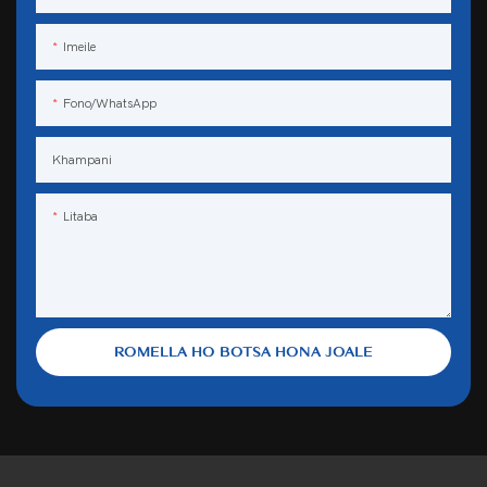
Imeile
Fono/WhatsApp
Khampani
Litaba
ROMELLA HO BOTSA HONA JOALE