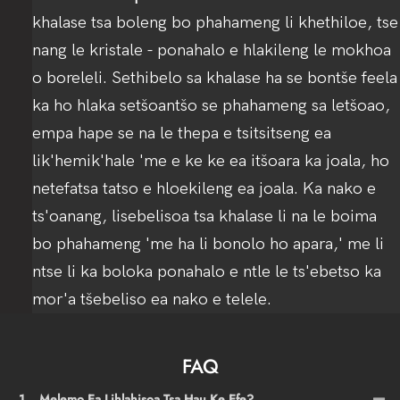
khalase tsa boleng bo phahameng li khethiloe, tse
nang le kristale - ponahalo e hlakileng le mokhoa
o boreleli. Sethibelo sa khalase ha se bontše feela
ka ho hlaka setšoantšo se phahameng sa letšoao,
empa hape se na le thepa e tsitsitseng ea
lik'hemik'hale 'me e ke ke ea itšoara ka joala, ho
netefatsa tatso e hloekileng ea joala. Ka nako e
ts'oanang, lisebelisoa tsa khalase li na le boima
bo phahameng 'me ha li bonolo ho apara,' me li
ntse li ka boloka ponahalo e ntle le ts'ebetso ka
mor'a tšebeliso ea nako e telele.
FAQ
1
Melemo Ea Lihlahisoa Tsa Hau Ke Efe?