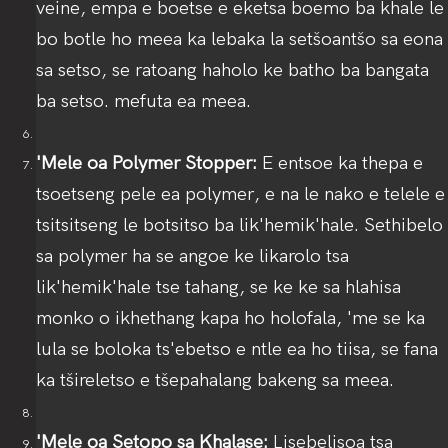
veine, empa e boetse e eketsa boemo ba khale le
bo botle ho meea ka lebaka la setšoantšo sa eona
sa setso, se ratoang haholo ke batho ba bangata
ba setso. mefuta ea meea.
'Mele oa Polymer Stopper:
E entsoe ka thepa e
tsoetseng pele ea polymer, e na le nako e telele e
tsitsitseng le botsitso ba lik'hemik'hale. Sethibelo
sa polymer ha se angoe ke likarolo tsa
lik'hemik'hale tse tahang, se ke ke sa hlahisa
monko o ikhethang kapa ho holofala, 'me se ka
lula se boloka ts'ebetso e ntle ea ho tiisa, se fana
ka tšireletso e tšepahalang bakeng sa meea.
'Mele oa Setopo sa Khalase:
Lisebelisoa tsa