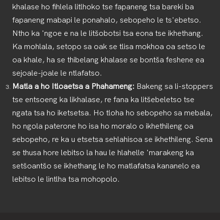
khalase ho fihlela litlhoko tse fapaneng tsa bareki ba
fapaneng mabapi le ponahalo, sebopeho le ts'ebetso.
Ntho ka 'ngoe e na le litšobotsi tsa eona tse ikhethang.
Ka mohlala, setopo sa oak se tlisa mokhoa oa setso le
oa khale, ha se thibelang khalase se bontša feshene ea
sejoale-joale le ntlafatso.
Matla a ho Itloaetsa a Phahameng:
Bakeng sa li-stoppers
tse entsoeng ka likhalase, re fana ka litšebeletso tse
ngata tsa ho iketsetsa. Ho tloha ho sebopeho sa mebala,
ho ngola paterone ho isa ho moralo o ikhethileng oa
sebopeho, re ka u etsetsa sehlahisoa se ikhethileng. Sena
se thusa hore lebitso la hau le hlahelle 'marakeng ka
setšoantšo se ikhethang le ho matlafatsa kananelo ea
lebitso le lintlha tsa mohopolo.