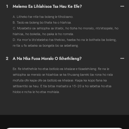
1
Melemo Ea Lihlahisoa Tsa Hau Ke Efe?
A. Litheko tse ntle tsa boleng le tlholisano.
B. Taolo ea boleng bo thata ha o hlahisa.
C. Mosebetsi oa sehlopha sa litsebi, ho tloha ho moralo, nts'etsopele, ho
hlahisa, ho bokella, ho paka le ho romela.
D. Ka mor'a lits'ebeletso tsa thekiso, haeba ho na le bothata ba boleng,
re tla u fa sebaka sa bongata bo sa sebetseng.
2
A Na Nka Fuoa Moralo O Ikhethileng?
Ee. Re khethehile ho etsa botlolo ea khalase e tloaelehileng. Re na le
sehlopha sa meralo se hloahloa se ka thusang bareki ba rona ho rala
mofuta ofe kapa ofe oa botlolo ea khalase. Kapa ka kopo fana ka
setšoantšo sa hau. E tla bitsa matsatsi a 15-20 a ho sebetsa ho etsa
hlobo e ncha le ho etsa mohlala.