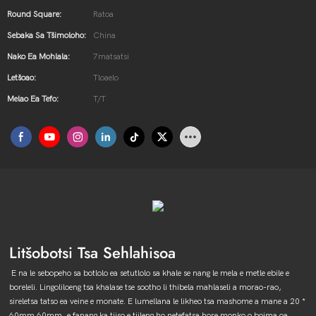
Round Square:
Ratoa
Sebaka Sa Tšimoloho:
China
Nako Ea Mohlala:
7matsatsi
Letšoao:
Tloaelo
Melao Ea Tefo:
T/T
Litšobotsi Tsa Sehlahisoa
E na le sebopeho sa botlolo ea setutlolo sa khale se nang le mela e metle ebile e
boreleli. Lingoliloeng tsa khalase tse sootho li thibela mahlaseli a morao-rao,
sireletsa tatso ea veine e monate. E lumellana le likheo tsa mashome a mane a 20 *
60mm 60mm, e fanang ka tiiso e tiileng ho netefatsa hore monko o boima oa