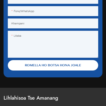
Fono/WhatsApp
Khampani
Litaba
ROMELLA HO BOTSA HONA JOALE
Lihlahisoa Tse Amanang