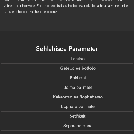
veine ha o phonyose. Ebang o sebelisetsoa ho boloka pokello ea hau ea veine e ntle
kapa e le ho boloka thepa le boleng.
Sehlahisoa Parameter
Lebitso
Qetello ea botlolo
Bokhoni
Boima ba 'mele
Kakaretso ea Bophahamo
Bophara ba 'mele
Setifikeiti
Sephutheloana