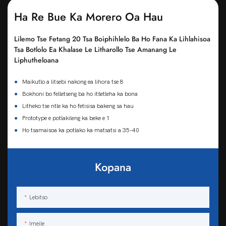
Ha Re Bue Ka Morero Oa Hau
Lilemo Tse Fetang 20 Tsa Boiphihlelo Ba Ho Fana Ka Lihlahisoa
Tsa Botlolo Ea Khalase Le Litharollo Tse Amanang Le
Liphutheloana
●
Maikutlo a litsebi nakong ea lihora tse 8
●
Bokhoni bo felletseng ba ho itšetleha ka bona
●
Litheko tse ntle ka ho fetisisa bakeng sa hau
●
Prototype e potlakileng ka beke e 1
●
Ho tsamaisoa ka potlako ka matsatsi a 35-40
Kopana
Lebitso
Imeile