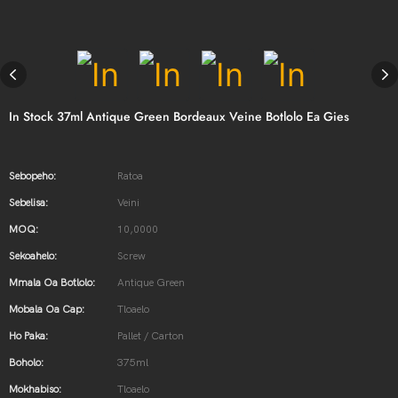
In Stock 37ml Antique Green Bordeaux Veine Botlolo Ea Gies
Sebopeho:
Ratoa
Sebelisa:
Veini
MOQ:
10,0000
Sekoahelo:
Screw
Mmala Oa Botlolo:
Antique Green
Mobala Oa Cap:
Tloaelo
Ho Paka:
Pallet / Carton
Boholo:
375ml
Mokhabiso:
Tloaelo