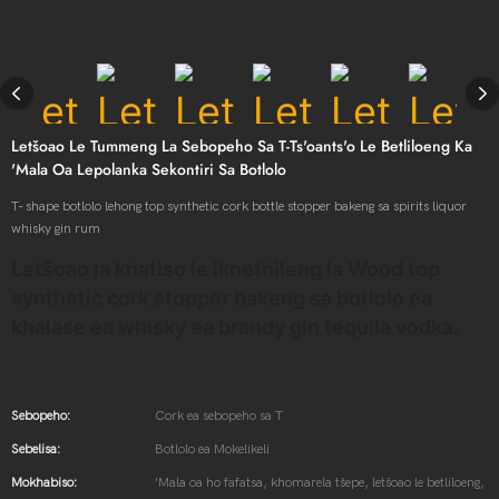
Letšoao Le Tummeng La Sebopeho Sa T-Ts'oants'o Le Betliloeng Ka
'mala Oa Lepolanka Sekontiri Sa Botlolo
T- shape botlolo lehong top synthetic cork bottle stopper bakeng sa spirits liquor
whisky gin rum
Letšoao la khatiso le ikhethileng la Wood top
synthetic cork stopper bakeng sa botlolo ea
khalase ea whisky ea brandy gin tequila vodka.
Sebopeho:
Cork ea sebopeho sa T
Sebelisa:
Botlolo ea Mokelikeli
Mokhabiso:
'Mala oa ho fafatsa, khomarela tšepe, letšoao le betliloeng,