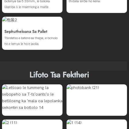
botenya ba 5.33mm, le boloka
thibela lerōle ho kena.
likatiba li le maemong a matle.
Sephutheloana Sa Pallet
Tšireletso e betere ea thepa, e bonolo
ho e kenya le ho e laolla.
Lifoto Tsa Fektheri