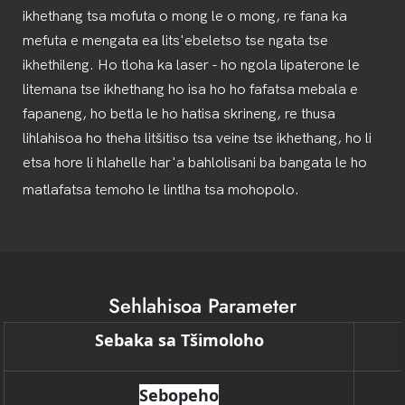
ikhethang tsa mofuta o mong le o mong, re fana ka
mefuta e mengata ea lits'ebeletso tse ngata tse
ikhethileng. Ho tloha ka laser - ho ngola lipaterone le
litemana tse ikhethang ho isa ho ho fafatsa mebala e
fapaneng, ho betla le ho hatisa skrineng, re thusa
lihlahisoa ho theha litšitiso tsa veine tse ikhethang, ho li
etsa hore li hlahelle har'a bahlolisani ba bangata le ho
matlafatsa temoho le lintlha tsa mohopolo.
Sehlahisoa Parameter
Sebaka sa Tšimoloho
Sebopeho