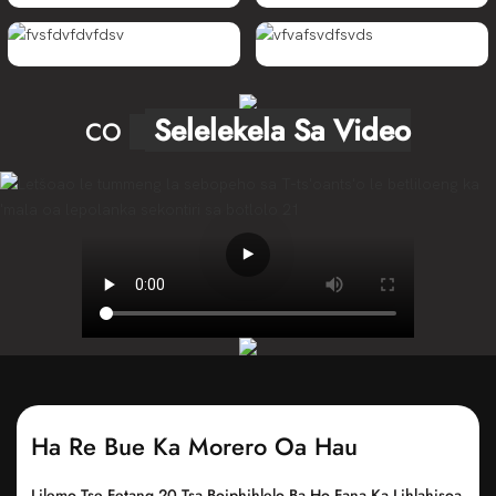
Selelekela Sa Video
CO
Ha Re Bue Ka Morero Oa Hau
Lilemo Tse Fetang 20 Tsa Boiphihlelo Ba Ho Fana Ka Lihlahisoa