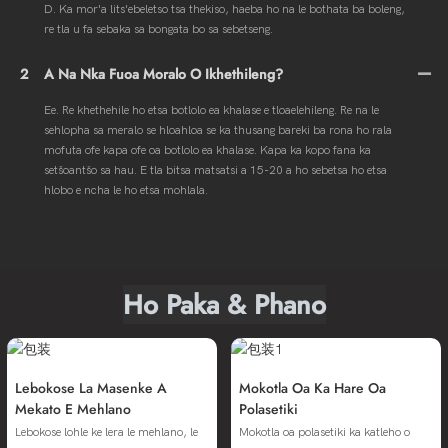
D. Ka mor'a lits'ebeletso tsa thekiso, haeba ho na le bothata ba boleng,
re tla u fa sebaka sa bongata bo sa sebetseng.
2
A Na Nka Fuoa Moralo O Ikhethileng?
Ee. Re khethehile ho etsa botlolo ea khalase e tloaelehileng. Re na le
sehlopha sa meralo se hloahloa se ka thusang bareki ba rona ho rala
mofuta ofe kapa ofe oa botlolo ea khalase. Kapa ka kopo fana ka
setšoantšo sa hau. E tla bitsa matsatsi a 15-20 a ho sebetsa ho etsa
hlobo e ncha le ho etsa mohlala.
Ho Paka & Phano
Lebokose La Masenke A
Mokotla Oa Ka Hare Oa
Mekato E Mehlano
Polasetiki
Lebokose lohle ke lera le mehlano, le
Mokotla oa polasetiki ka katleho o