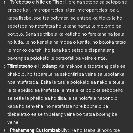
Ts'ebetso e Ntle ea Tiiso:
Hore na setopo sa setopo se
entsoe ka li-microparticles, ultra-microparticles, oak,
kapa lisebelisoa tsa polymer, se entsoe ka hloko le ho
sebetsoa ho netefatsa ho lekana hantle le molomo oa
botlolo. Sena se thibela ka katleho ho ferekana ha joala,
ho lutla, le ho kenella ha moea o kantle, ho boloka tatso
le monko oa tahi, ho fana ka tiisetso e tšepahalang
bakeng sa polokelo le botsofali ba veine e ntle.
Tšireletseho e Hlollang:
Ka mekhoa e tsoetseng pele ea
phekolo, ho tšoarella ha sekontiri sa veine sa lepolanka
hoa ntlafatsoa. Esita le tlas'a polokelo ea nako e telele
le ts'ebeliso ea khafetsa, e ntse e ka boloka sebopeho
se setle le phello ea ho tiisa, e sa holofale habonolo
kapa ho senyeha, ho netefatsa hore bophelo ba
tšebeletso ea se thibelang veine bo tlatsa boleng ba
veine.
Phahameng Customizability:
Ka ho tseba litlhoko tse