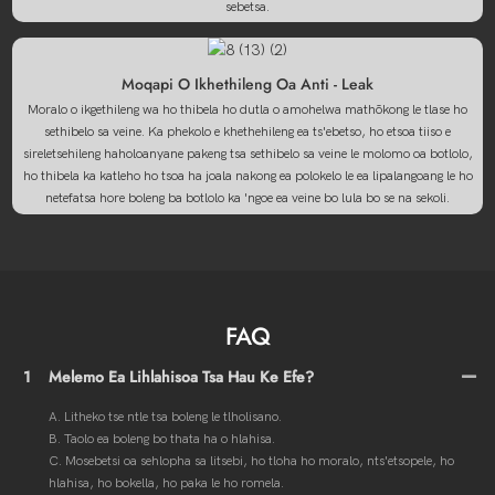
sebetsa.
Moqapi O Ikhethileng Oa Anti - Leak
Moralo o ikgethileng wa ho thibela ho dutla o amohelwa mathōkong le tlase ho
sethibelo sa veine. Ka phekolo e khethehileng ea ts'ebetso, ho etsoa tiiso e
sireletsehileng haholoanyane pakeng tsa sethibelo sa veine le molomo oa botlolo,
ho thibela ka katleho ho tsoa ha joala nakong ea polokelo le ea lipalangoang le ho
netefatsa hore boleng ba botlolo ka 'ngoe ea veine bo lula bo se na sekoli.
FAQ
1
Melemo Ea Lihlahisoa Tsa Hau Ke Efe?
A. Litheko tse ntle tsa boleng le tlholisano.
B. Taolo ea boleng bo thata ha o hlahisa.
C. Mosebetsi oa sehlopha sa litsebi, ho tloha ho moralo, nts'etsopele, ho
hlahisa, ho bokella, ho paka le ho romela.