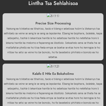
Lintlha Tsa Sehlahisoa
Precise Size Processing
Nakong ea ts'ebetso ea tlhahiso, taolo e tiileng e sebelisoa holim'a litekanyo tsa
sethibelo sa veine se seng le se seng sa lepolanka. Ebang ke bophara, bolelele, kapa
sebopeho, tsohle li lekantsoe hantle le ho sebetsoa hantle ho netefatsa hore li
lekana hantle ka melomo e fapaneng ea libotlolo. Sekoahelo sena se thata ha se
matlafatse phello ea ho tiisa feela empa se boetse se etsa hore ho kenngoa le ho
ntšoa ha setsi sa veine ho be bonolo, ho fa basebelisi phihlelo e bonolo ea ho
sebetsa.
Kalafo E Ntle Ea Bokaholimo
Nakong ea ts'ebetso ea tlhahiso, taolo e tiileng e sebelisoa holim'a litekanyo tsa
sethibelo sa veine se seng le se seng sa lepolanka. Ebang ke bophara, bolelele, kapa
sebopeho, tsohle li lekantsoe hantle le ho sebetsoa hantle ho netefatsa hore li
lekana hantle ka melomo e fapaneng ea libotlolo. Sekoahelo sena se thata ha se
matlafatse phello ea ho tiisa feela empa se boetse se etsa hore ho kenngoa le ho
ntšoa ha setsi sa veine ho be bonolo, ho fa basebelisi phihlelo e bonolo ea ho