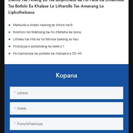
Tsa Botlolo Ea Khalase Le Litharollo Tse Amanang Le
Liphutheloana
●
Maikutlo a litsebi nakong ea lihora tse 8
●
Bokhoni bo felletseng ba ho itšetleha ka bona
●
Litheko tse ntle ka ho fetisisa bakeng sa hau
●
Prototype e potlakileng ka beke e 1
●
Ho tsamaisoa ka potlako ka matsatsi a 35-40
Kopana
Lebitso
Imeile
Fono/WhatsApp