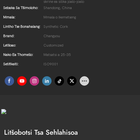
skrine ea silika joalo-joalo
Sebaka Sa Tšimoloho:
Shandong, China
Mmala:
Mmala o Ikemetseng
Lintho Tse Bonahalang:
Synthetic Cork
Brand:
Changyou
Letšoao:
Customized
Nako Ea Thomello:
Matsatsi a 25-35
Setifikeiti:
ISO9001
Litšobotsi Tsa Sehlahisoa