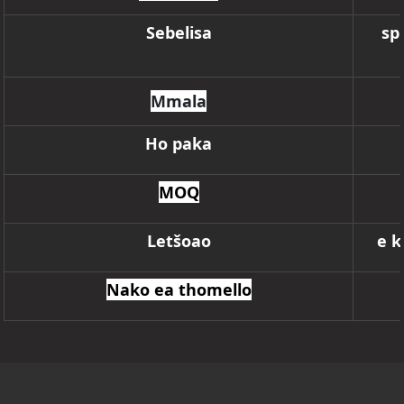
Sebelisa
sp
Mmala
Ho paka
MOQ
Letšoao
e k
Nako ea thomello